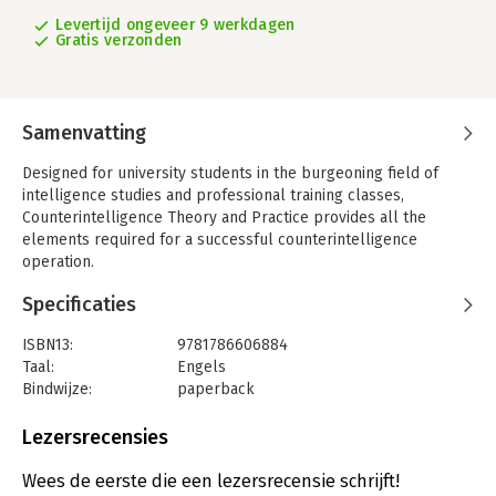
Levertijd ongeveer 9 werkdagen
Gratis verzonden
Samenvatting
Designed for university students in the burgeoning field of
intelligence studies and professional training classes,
Counterintelligence Theory and Practice provides all the
elements required for a successful counterintelligence
operation.
Exploring issues relating to national security, military, law
Specificaties
enforcement, as well as corporate private affairs, Hank
Prunckun uses his experience as a professional to explain
ISBN13:
9781786606884
both the theoretical basis and practical application for real
Taal:
Engels
counterintelligence craft. Each chapter contains key words and
Bindwijze:
paperback
phrases and a number of study questions and learning
Aantal pagina's:
272
activities that make the book a comprehensive tool for
Uitgever:
Rowman & Littlefield UK
Lezersrecensies
learning how to be a counterintelligence professional.
Druk:
2
Verschijningsdatum:
21-1-2019
Wees de eerste die een lezersrecensie schrijft!