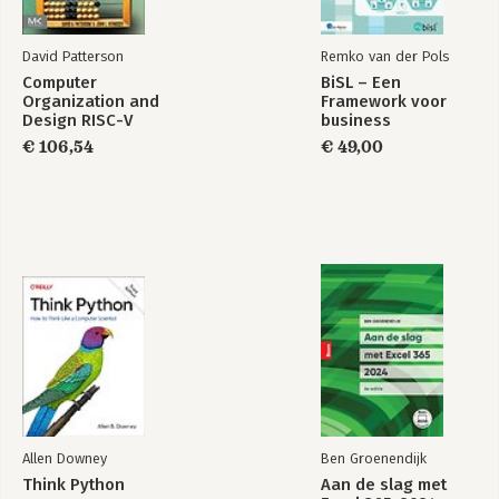
David Patterson
Remko van der Pols
Computer
BiSL – Een
Organization and
Framework voor
Design RISC-V
business
Edition
informatiemanagement
€ 106,54
€ 49,00
Allen Downey
Ben Groenendijk
Think Python
Aan de slag met