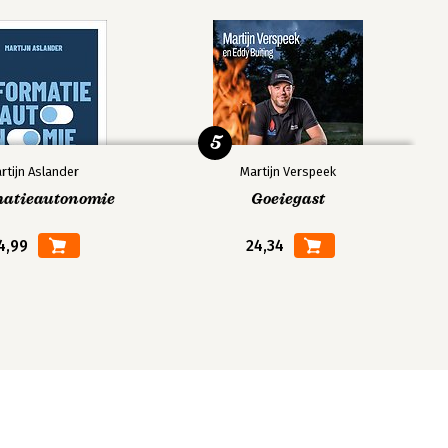
5
rtijn Aslander
Martijn Verspeek
matieautonomie
Goeiegast
4,99
24,34