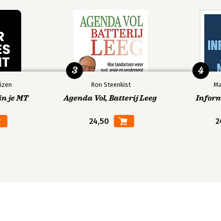
3
4
izen
Ron Steenkist
Ma
in je MT
Agenda Vol, Batterij Leeg
Infor
24,50
2