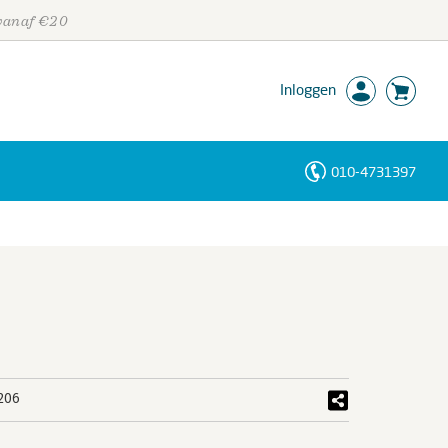
 vanaf €20
Inloggen
010-4731397
Personen
Trefwoorden
206