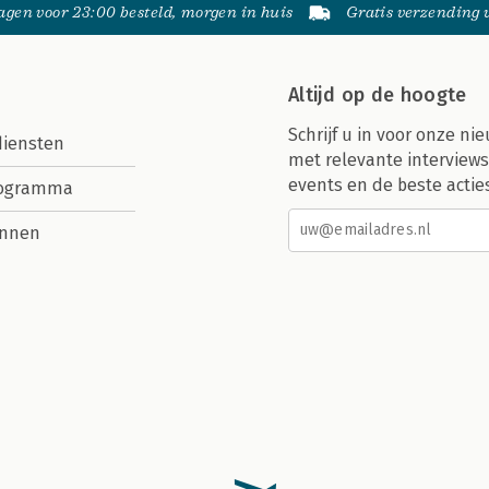
gen voor 23:00 besteld, morgen in huis
Gratis verzending
Altijd op de hoogte
Schrijf u in voor onze nie
diensten
met relevante interviews
events en de beste actie
rogramma
nnen