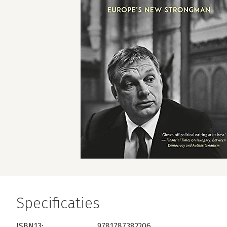
Specificaties
ISBN13:
9781787382206