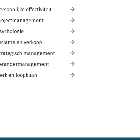
ersoonlijke effectiviteit
rojectmanagement
sychologie
eclame en verkoop
trategisch management
erandermanagement
erk en loopbaan