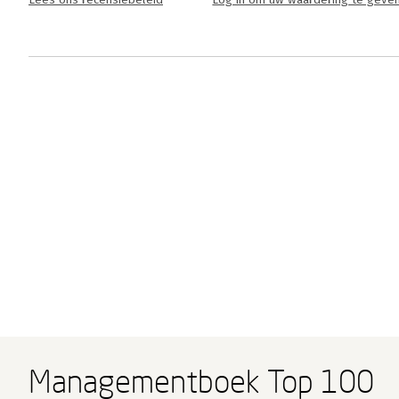
Lees ons recensiebeleid
Log in om uw waardering te geve
Managementboek Top 100