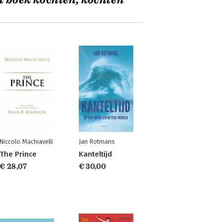
t boek kochten, kochten
Niccolo Machiavelli
Jan Rotmans
The Prince
Kanteltijd
€ 28,07
€ 30,00