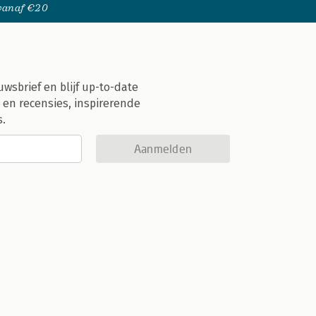
 vanaf €20
uwsbrief en blijf up-to-date
 en recensies, inspirerende
s.
Aanmelden