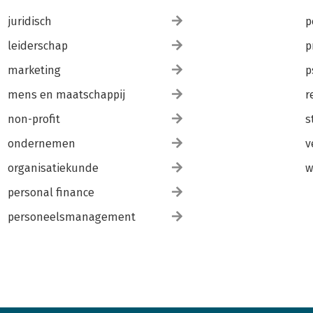
juridisch
p
leiderschap
p
marketing
p
mens en maatschappij
r
non-profit
s
ondernemen
v
organisatiekunde
w
personal finance
personeelsmanagement