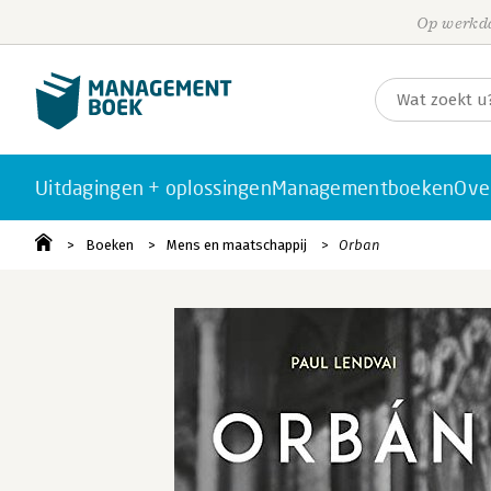
Op werkda
Uitdagingen + oplossingen
Managementboeken
Ove
Boeken
Mens en maatschappij
Orban