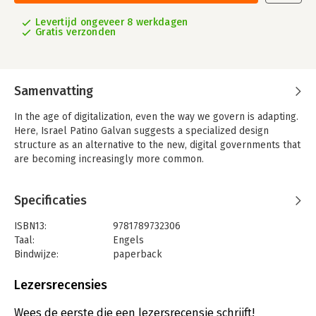
Levertijd ongeveer 8 werkdagen
Gratis verzonden
Samenvatting
In the age of digitalization, even the way we govern is adapting.
Here, Israel Patino Galvan suggests a specialized design
structure as an alternative to the new, digital governments that
are becoming increasingly more common.
Specificaties
ISBN13:
9781789732306
Taal:
Engels
Bindwijze:
paperback
Aantal pagina's:
168
Uitgever:
Emerald Group Publishing
Lezersrecensies
Druk:
1
Verschijningsdatum:
15-2-2019
Wees de eerste die een lezersrecensie schrijft!