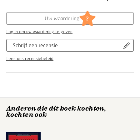
Hoofdrubriek:
Organisatiekunde
Serie:
Emerald Points
?
Uw waardering
Log in om uw waardering te geven
Schrijf een recensie
Lees ons recensiebeleid
Anderen die dit boek kochten,
kochten ook