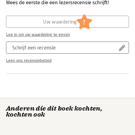
challenges in the domain in Europe, the US and Asia/Pacific.
Druk:
1
Wees de eerste die een lezersrecensie schrijft!
Verschijningsdatum:
10-12-2019
Hoofdrubriek:
Inkoop en logistiek
?
Uw waardering
Log in om uw waardering te geven
Schrijf een recensie
Lees ons recensiebeleid
Anderen die dit boek kochten,
kochten ook