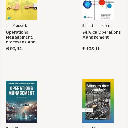
Lee Krajewski
Robert Johnston
Operations
Service Operations
Management:
Management
Processes and
Supply Chains,
€ 90,94
€ 105,11
Global Edition