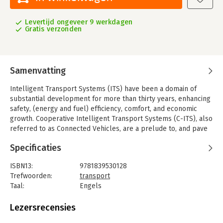
Levertijd ongeveer 9 werkdagen
Gratis verzonden
Samenvatting
Intelligent Transport Systems (ITS) have been a domain of
substantial development for more than thirty years, enhancing
safety, (energy and fuel) efficiency, comfort, and economic
growth. Cooperative Intelligent Transport Systems (C-ITS), also
referred to as Connected Vehicles, are a prelude to, and pave
the way towards road transport automation. Vehicle
Specificaties
connectivity and information exchange will be an important
asset for future highly-automated driving.
ISBN13:
9781839530128
The book provides a comprehensive insight in the state of the
Trefwoorden:
transport
art of C-ITS and automated driving, especially addresses the
Taal:
Engels
important role of ICT (Information and Communication
Bindwijze:
ingenaaid
Technologies) infrastructure, and presents the main
Aantal pagina's:
648
Lezersrecensies
achievements (both theory and practice), as well as the
Uitgever:
Institution of Engineering and Technology