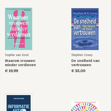
17. Post-Crisis Trends in Asian Management
18. Made-in-China and Its Implications for Asian Companies
19. The Japanese distribution system in transition
20. Unlocking joint venture potentials in China
21. Understanding Chinese & Japanese negotiating styles
22. Conclusion
Sophie van Gool
Stephen Covey
Waarom vrouwen
De snelheid van
minder verdienen
vertrouwen
€ 19,99
€ 25,00