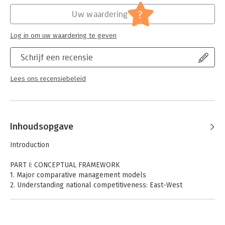
Uitgever:
Cengage
Druk:
2
?
Uw waardering
Hoofdrubriek:
Algemeen management
Log in om uw waardering te geven
Schrijf een recensie
Lees ons recensiebeleid
Inhoudsopgave
Introduction
PART I: CONCEPTUAL FRAMEWORK
1. Major comparative management models
2. Understanding national competitiveness: East-West
comparisons
3. Sun Tzu's strategic thinking and contemporary business
4. Guanxi dynamics and network building