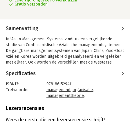
Levertijd ongeveer 8 werkdagen
Gratis verzonden
Samenvatting
In 'Asian Management Systems' vindt u een vergelijkende
studie van Confucianistische Aziatische managementsystemen.
De gangbare managementsystemen van Japan, China, Zuid-Oost
Azië en Korea worden uitgebreid geanalyseerd en vergeleken
met elkaar. Ook worden de verschillen met de Westerse
stijlen uiteengezet.
Specificaties
ISBN13:
9781861529411
Trefwoorden:
management
,
organisatie
,
managementtheorie
,
managementconcepten
,
Azië
,
organisatiekunde
Lezersrecensies
Taal:
Engels
Bindwijze:
paperback
Wees de eerste die een lezersrecensie schrijft!
Aantal pagina's:
278