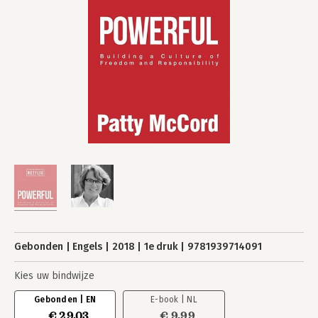
Gebonden
Engels
2018
1e druk
9781939714091
Kies uw bindwijze
Gebonden | EN
E-book | NL
€ 29,03
€ 9,99