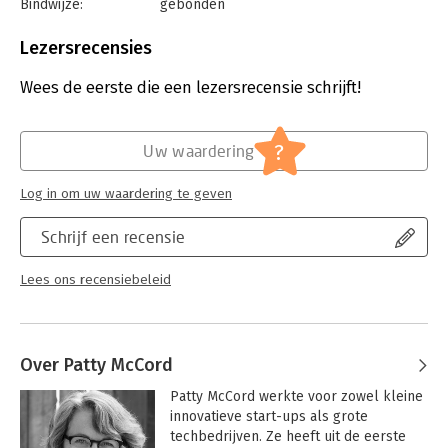
Bindwijze:
gebonden
Aantal pagina's:
228
Uitgever:
Missionday
Lezersrecensies
Druk:
1
Verschijningsdatum:
25-1-2018
Wees de eerste die een lezersrecensie schrijft!
Hoofdrubriek:
Leiderschap
?
Uw waardering
Log in om uw waardering te geven
Schrijf een recensie
Lees ons recensiebeleid
Over Patty McCord
Patty McCord werkte voor zowel kleine 
innovatieve start-ups als grote 
techbedrijven. Ze heeft uit de eerste 