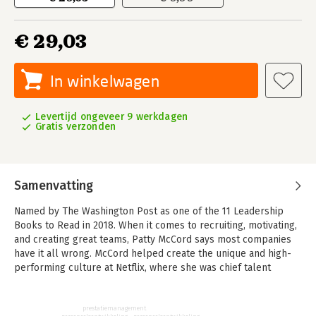
€ 29,03
In winkelwagen
Levertijd ongeveer 9 werkdagen
Gratis verzonden
Samenvatting
Named by The Washington Post as one of the 11 Leadership
Books to Read in 2018. When it comes to recruiting, motivating,
and creating great teams, Patty McCord says most companies
have it all wrong. McCord helped create the unique and high-
performing culture at Netflix, where she was chief talent
officer. In her new book, Powerful: Building a Culture of
Freedom and Responsibility, she shares what she learned
there and elsewhere in Silicon Valley.
prestatiemanagement