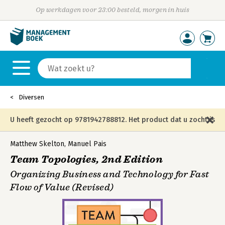
Op werkdagen voor 23:00 besteld, morgen in huis
Diversen
U heeft gezocht op 9781942788812. Het product dat u zocht is
niet meer in die editie leverbaar en is vervangen door de
Matthew Skelton
,
Manuel Pais
Team Topologies, 2nd Edition
onderstaande editie.
Organizing Business and Technology for Fast
Flow of Value (Revised)