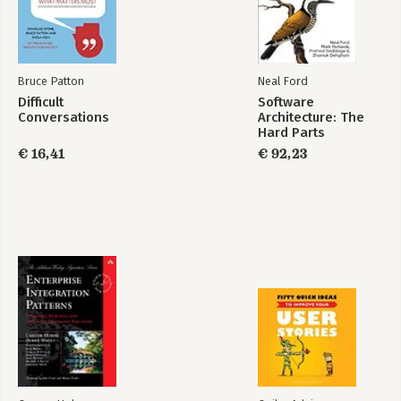
Team Topologies,
Remote Team
2nd Edition
Interactions
Workbook
Bruce Patton
Neal Ford
Difficult
Software
Bekijk alle boeken
Conversations
Architecture: The
Hard Parts
€ 16,41
€ 92,23