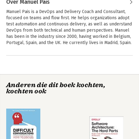
Over Manuel Pais
Manuel Pais is a DevOps and Delivery Coach and Consultant, 
focused on teams and flow first. He helps organizations adopt 
test automation and continuous delivery, as well as understand 
DevOps from both technical and human perspectives. Manuel 
has been in the industry since 2000, having worked in Belgium, 
Portugal, Spain, and the UK. He currently lives in Madrid, Spain.
Andere boeken door Manuel Pais
Team Topologies,
Remote Team
2nd Edition
Interactions
Anderen die dit boek kochten,
Workbook
kochten ook
Bekijk alle boeken