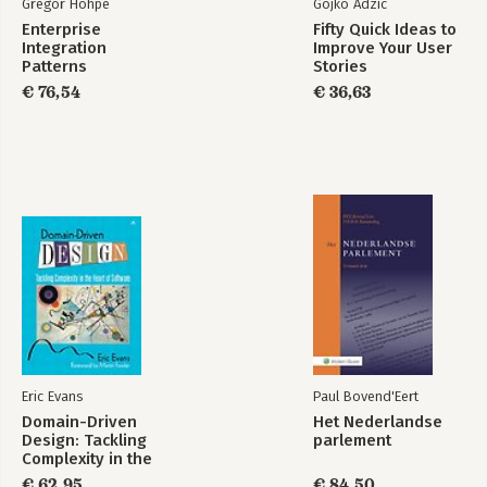
Gregor Hohpe
Gojko Adzic
Enterprise
Fifty Quick Ideas to
Integration
Improve Your User
Patterns
Stories
€ 76,54
€ 36,63
Eric Evans
Paul Bovend'Eert
Domain-Driven
Het Nederlandse
Design: Tackling
parlement
Complexity in the
Heart of Software
€ 62,95
€ 84,50