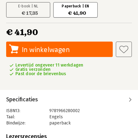
E-book | NL
Paperback | EN
€ 17,35
€ 41,90
€ 41,90
In winkelwagen
Levertijd ongeveer 11 werkdagen
Gratis verzonden
Past door de brievenbus
Specificaties
ISBN13:
9781966280002
Taal:
Engels
Bindwijze:
paperback
Uitgever:
IT Revolution Press
Druk:
2
Lezersrecensies