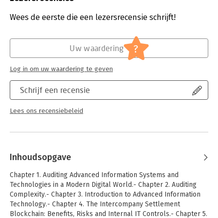
Druk:
1
Verschijningsdatum:
30-10-2022
Wees de eerste die een lezersrecensie schrijft!
Hoofdrubriek:
IT-management / ICT
Serie:
Progress in IS
?
Uw waardering
Log in om uw waardering te geven
Schrijf een recensie
Lees ons recensiebeleid
Inhoudsopgave
Chapter 1. Auditing Advanced Information Systems and
Technologies in a Modern Digital World.- Chapter 2. Auditing
Complexity.- Chapter 3. Introduction to Advanced Information
Technology.- Chapter 4. The Intercompany Settlement
Blockchain: Benefits, Risks and Internal IT Controls.- Chapter 5.