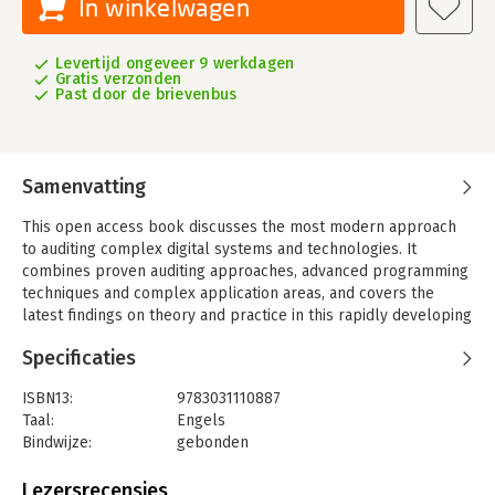
In winkelwagen
Levertijd ongeveer 9 werkdagen
Gratis verzonden
Past door de brievenbus
Samenvatting
This open access book discusses the most modern approach
to auditing complex digital systems and technologies. It
combines proven auditing approaches, advanced programming
techniques and complex application areas, and covers the
latest findings on theory and practice in this rapidly developing
field. Especially for those who want to learn more about novel
Specificaties
approaches to testing complex information systems and
related technologies, such as blockchain and self-learning
ISBN13:
9783031110887
systems, the book will be a valuable resource. It is aimed at
Taal:
Engels
students and practitioners who are interested in contemporary
Bindwijze:
gebonden
technology and managerial implications.
Aantal pagina's:
256
Uitgever:
Springer
Lezersrecensies