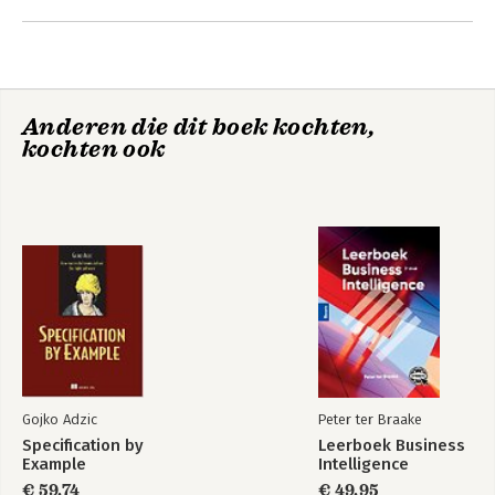
Understanding Algorithms.- Chapter 6. Keeping Control on
Deep Learning Image Recognition Algorithms.- Chapter 7.
Algorithm Assurance: Auditing Applications of Artificial
Intelligence.- Chapter 8. Demystifying Public Cloud Auditing for
IT Auditors.- Chapter 9. Process Mining for Detailed Process
Anderen die dit boek kochten,
Analysis.
kochten ook
Gojko Adzic
Peter ter Braake
Specification by
Leerboek Business
Example
Intelligence
€ 59,74
€ 49,95