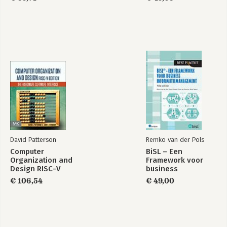
David Patterson
Remko van der Pols
Computer
BiSL – Een
Organization and
Framework voor
Design RISC-V
business
Edition
informatiemanagement
€ 106,54
€ 49,00