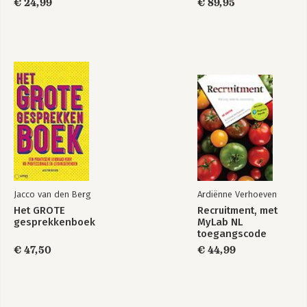
€ 24,99
€ 89,95
Jacco van den Berg
Ardiënne Verhoeven
Het GROTE
Recruitment, met
gesprekkenboek
MyLab NL
toegangscode
€ 47,50
€ 44,99