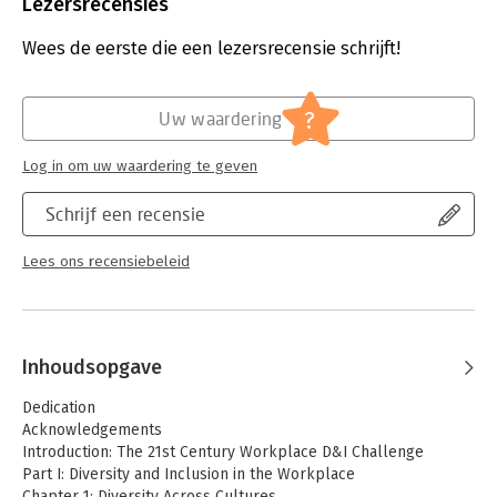
Verschijningsdatum:
6-9-2017
Lezersrecensies
Hoofdrubriek:
Personeelsmanagement
Wees de eerste die een lezersrecensie schrijft!
?
Uw waardering
Log in om uw waardering te geven
Schrijf een recensie
Lees ons recensiebeleid
Inhoudsopgave
Dedication
Acknowledgements
Introduction: The 21st Century Workplace D&I Challenge
Part I: Diversity and Inclusion in the Workplace
Chapter 1: Diversity Across Cultures