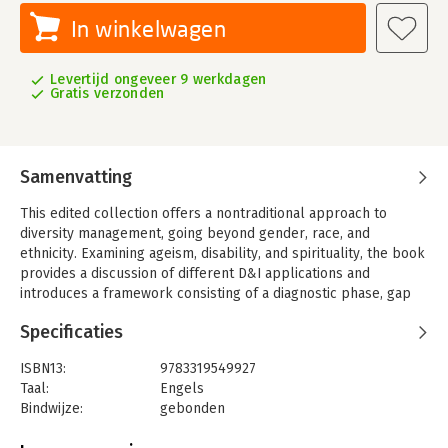
In winkelwagen
Levertijd ongeveer 9 werkdagen
Gratis verzonden
Samenvatting
This edited collection offers a nontraditional approach to
diversity management, going beyond gender, race, and
ethnicity. Examining ageism, disability, and spirituality, the book
provides a discussion of different D&I applications and
introduces a framework consisting of a diagnostic phase, gap
analysis, and an action plan, which can be modified to attend to
Specificaties
specific needs of organizations. Researchers and practitioners
will learn a viable way to address diversity in global
ISBN13:
9783319549927
organizations.
Taal:
Engels
Bindwijze:
gebonden
Uitgever:
Palgrave Macmillan