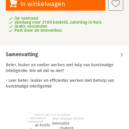
In winkelwagen
Op voorraad
Vandaag voor 21:00 besteld, zaterdag in huis
Gratis verzonden
Past door de brievenbus
Samenvatting
Beter, leuker en sneller werken met hulp van kunstmatige
intelligentie. Wie wil dat nu niet?
• Leer beter, leuker en efficiënter werken met behulp van
kunstmatige intelligentie
• Met direct toepasbare inzichten en oplossingen voor de
hedendaagse L&D-professional
• Verrijkt met unieke perspectieven en praktijkvoorbeelden
van vooraanstaande experts uit
de sector
ai-revolutie
risico's van ai
automation
large language models
creativiteit
innovatie
In een snel veranderende wereld staat de Learning &
ai-tools
chatgpt