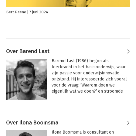
Bert Peene
7 juni 2024
Over Barend Last
Barend Last (1986) begon als 
leerkracht in het basisonderwijs, waar 
zijn passie voor onderwijsinnovatie 
ontstond. Hij interesseerde zich vooral 
voor de vraag: ‘Waarom doen we 
eigenlijk wat we doen?’ en stroomde 
daarom door naar de 
wetenschappelijke wereld. Hij werkte 
Andere boeken door Barend Last
onder meer als docent, manager en 
onderwijsmaker in verschillende lagen 
van het onderwijs. Inmiddels is hij als 
Over Ilona Boomsma
zelfstandige actief als spreker, 
Ilona Boomsma is consultant en 
onderwijsmaker en docent op het 