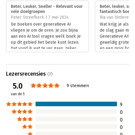
Verschijningsdatum:
8-4-2024
Beter, Leuker, Sneller - Relevant voor
Beter, leuker, snel
vele doelgroepen
fantastisch boek’
Hoofdrubriek:
IT-management / ICT
,
Peter Streefkerk | 7 mei 2024
Ria van Dinteren |
Personeelsmanagement
De boeken over generatieve AI
Wat krijg je als d
vliegen je om de oren. Je zou bijna
de slag gaan met
aan een AI tool vragen welk boek je
Generatieve AI? I
op dit gebied het beste kunt lezen.
geweldig grote ho
Dat vond ik wat te ver gaan, zeker
en een mooi boek. 
nadat ik het boek ‘Beter, Leuker,
sneller’ gaan Bare
Sneller’ van Barend Last, Ilona
Boomsma en Jean-
Boomsma en Jean-Luc Laval zag
generatieve AI is 
langskomen. Want wie wil dat nu
als je er mee aan 
Lezersrecensies
(7)
niet? Optimaal ontwikkelen met
Lees verder
5.0
generatieve AI.
9 stemmen
Lees verder
van de 5
9
0
0
0
0