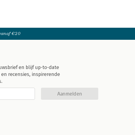
 vanaf €20
uwsbrief en blijf up-to-date
 en recensies, inspirerende
s.
Aanmelden