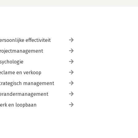
ersoonlijke effectiviteit
rojectmanagement
sychologie
eclame en verkoop
trategisch management
erandermanagement
erk en loopbaan