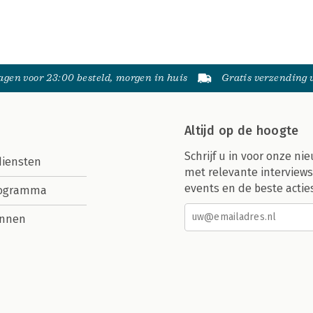
gen voor 23:00 besteld, morgen in huis
Gratis verzending
Altijd op de hoogte
Schrijf u in voor onze nie
diensten
met relevante interviews
events en de beste actie
rogramma
nnen