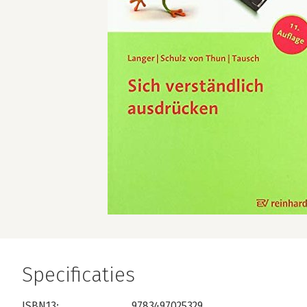
Specificaties
ISBN13:
9783497025329