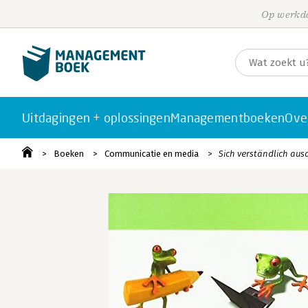
Op werkda
Uitdagingen + oplossingen
Managementboeken
Ove
Boeken
Communicatie en media
Sich verständlich aus