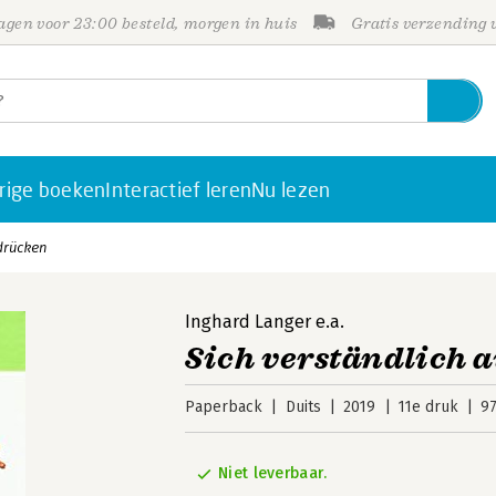
gen voor 23:00 besteld, morgen in huis
Gratis verzending
rige boeken
Interactief leren
Nu lezen
drücken
Inghard Langer
e.a.
Sich verständlich 
Paperback
Duits
2019
11e druk
9
Niet leverbaar.