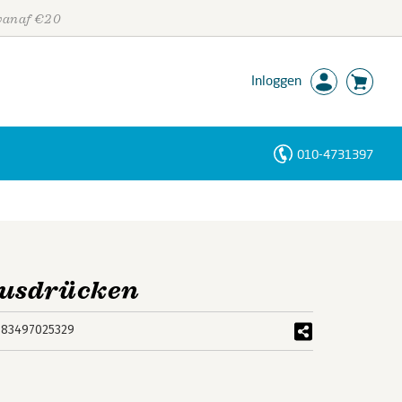
 vanaf €20
Inloggen
010-4731397
Personen
Trefwoorden
ausdrücken
783497025329