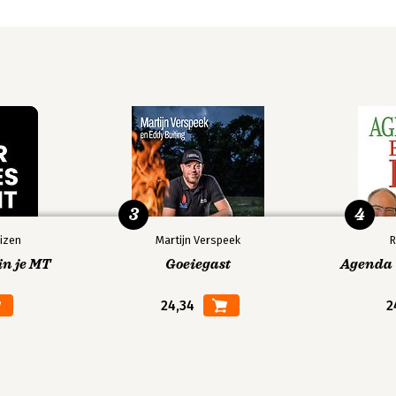
3
4
izen
Martijn Verspeek
R
in je MT
Goeiegast
Agenda V
24,34
2