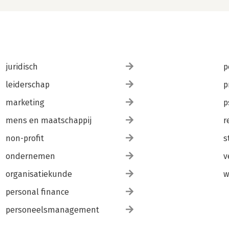
juridisch
p
leiderschap
p
marketing
p
mens en maatschappij
r
non-profit
s
ondernemen
v
organisatiekunde
w
personal finance
personeelsmanagement