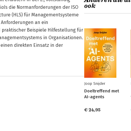
Anderen die di
ook
ial
s die Normanforderungen der ISO
ructure (HLS) für Managementsysteme
e Anforderungen an ein
ktischer Beispiele Hilfestellung für
managementsystems in Organisationen.
einen direkten Einsatz in der
Joop Snijder
Doeltreffend met
AI-agents
€ 24,95