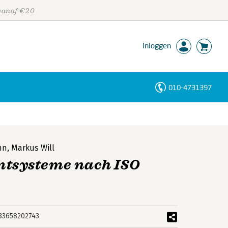
 vanaf €20
Inloggen
010-4731397
Personen
Trefwoorden
nn
,
Markus Will
systeme nach ISO
83658202743