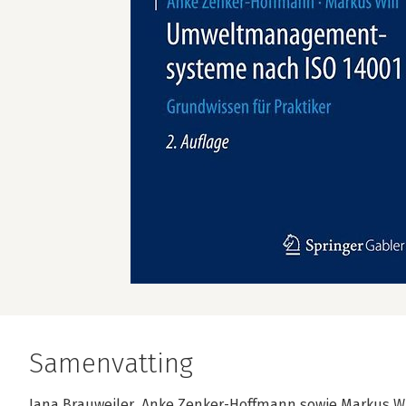
Samenvatting
Jana Brauweiler, Anke Zenker-Hoffmann sowie Markus Will