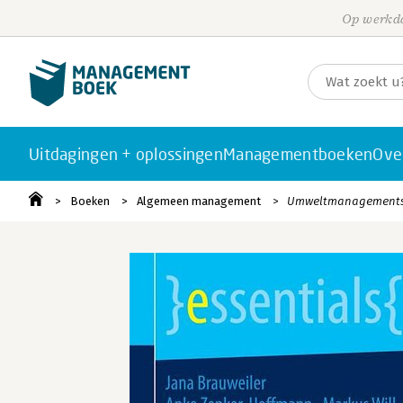
Op werkda
Uitdagingen + oplossingen
Managementboeken
Ove
Boeken
Algemeen management
Umweltmanagementsy