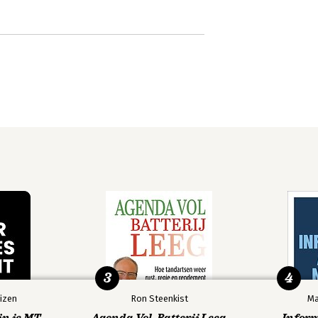
3
4
izen
Ron Steenkist
Ma