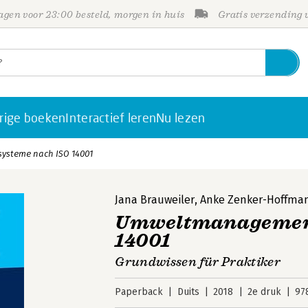
gen voor 23:00 besteld, morgen in huis
Gratis verzending
rige boeken
Interactief leren
Nu lezen
steme nach ISO 14001
Jana Brauweiler
,
Anke Zenker-Hoffma
Umweltmanagement
14001
Grundwissen für Praktiker
Paperback
Duits
2018
2e druk
97