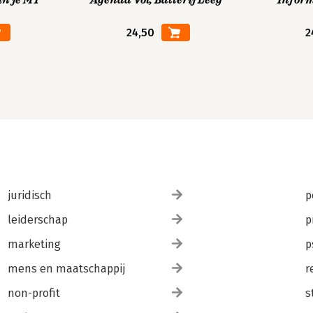
in je MT
Agenda Vol, Batterij Leeg
Infor
24,50
2
juridisch
p
leiderschap
p
marketing
p
mens en maatschappij
r
non-profit
s