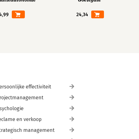
matieautonomie
Goeiegast
4,99
24,34
ersoonlijke effectiviteit
rojectmanagement
sychologie
eclame en verkoop
trategisch management