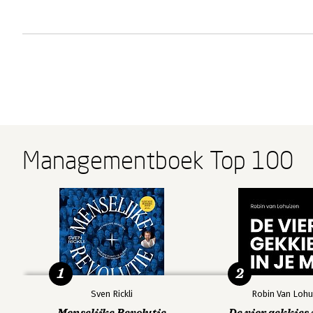
Managementboek Top 100
1
2
Sven Rickli
Robin Van Lohu