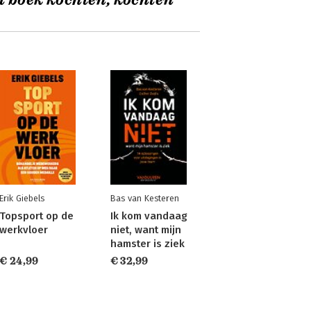
t boek kochten, kochten
Erik Giebels
Bas van Kesteren
Topsport op de
Ik kom vandaag
werkvloer
niet, want mijn
hamster is ziek
€ 24,99
€ 32,99