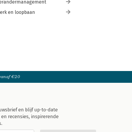
erandermanagement
erk en loopbaan
 vanaf €20
uwsbrief en blijf up-to-date
 en recensies, inspirerende
s.