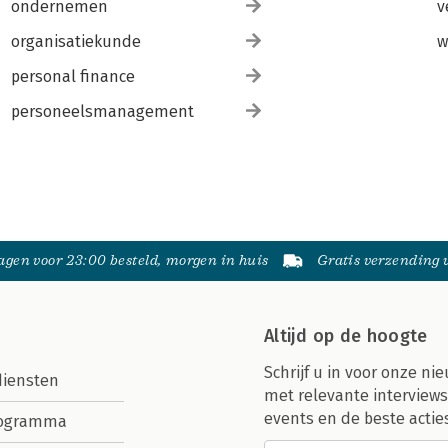
ondernemen
v
organisatiekunde
w
personal finance
personeelsmanagement
gen voor 23:00 besteld, morgen in huis
Gratis verzending
Altijd op de hoogte
Schrijf u in voor onze nie
diensten
met relevante interviews
events en de beste actie
rogramma