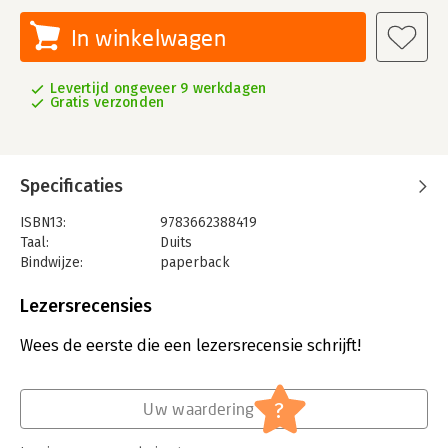
In winkelwagen
Levertijd ongeveer 9 werkdagen
Gratis verzonden
Specificaties
ISBN13:
9783662388419
Taal:
Duits
Bindwijze:
paperback
Aantal pagina's:
144
Uitgever:
Springer Berlin Heidelberg
Lezersrecensies
Druk:
4
Hoofdrubriek:
Leiderschap
,
Juridisch
Wees de eerste die een lezersrecensie schrijft!
?
Uw waardering