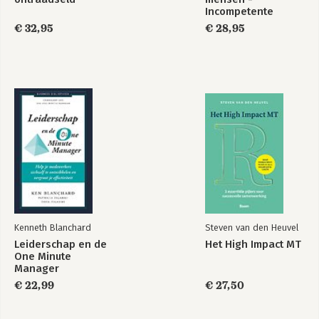
Incompetente
teams
€ 32,95
€ 28,95
Kenneth Blanchard
Steven van den Heuvel
Leiderschap en de
Het High Impact MT
One Minute
Manager
€ 22,99
€ 27,50