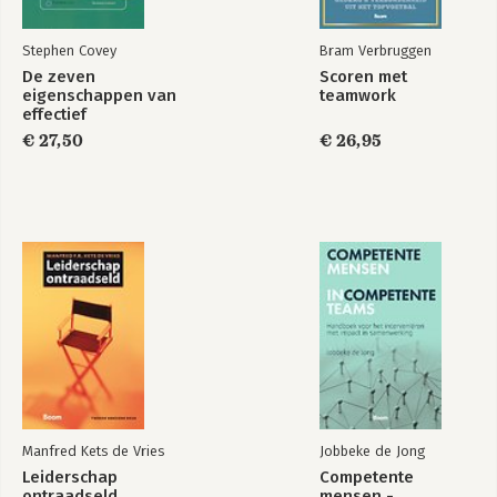
Stephen Covey
Bram Verbruggen
De zeven
Scoren met
eigenschappen van
teamwork
effectief
leiderschap
€ 27,50
€ 26,95
Manfred Kets de Vries
Jobbeke de Jong
Leiderschap
Competente
ontraadseld
mensen -