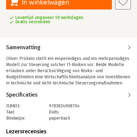
In winkelwagen
Levertijd ongeveer 10 werkdagen
Gratis verzonden
Samenvatting
Oliver Prokein stellt ein einperiodiges und ein mehrperiodiges
Modell zur Steuerung solcher IT-Risiken vor. Beide Modelle
erlauben unter Berücksichtigung von Risiko- und
Budgetlimiten eine Wirtschaftlichkeitsanalyse von Investitionen
in technische und nicht-technische Steuerungsmaßnahmen.
Specificaties
ISBN13:
9783834908704
Taal:
Duits
Bindwijze:
paperback
Aantal pagina's:
162
Uitgever:
Gabler Verlag
Lezersrecensies
Verschijningsdatum:
26-2-2008