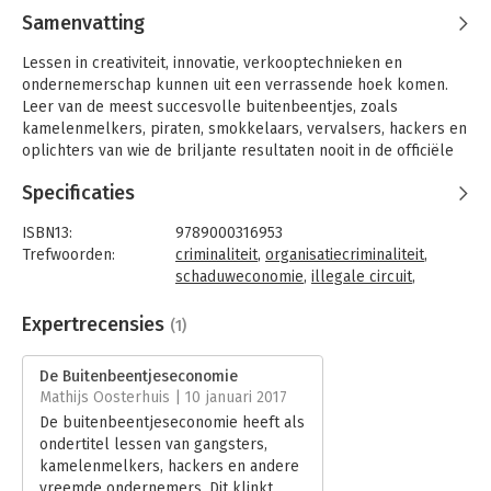
Samenvatting
Lessen in creativiteit, innovatie, verkooptechnieken en
ondernemerschap kunnen uit een verrassende hoek komen.
Leer van de meest succesvolle buitenbeentjes, zoals
kamelenmelkers, piraten, smokkelaars, vervalsers, hackers en
oplichters van wie de briljante resultaten nooit in de officiële
cijfers terugkomen.
Specificaties
'De buitenbeentjeseconomie' gaat over mensen van wie je nog
nooit hebt gehoord, maar die net zulke grote denkers zijn als
ISBN13:
9789000316953
Steve Jobs, Thomas Edison, Bill Gates en Henry Ford. Dit boek
Trefwoorden:
criminaliteit
,
organisatiecriminaliteit
,
onthult alle ingenieuze lessen van buitenbeentjes wereldwijd
schaduweconomie
,
illegale circuit
,
en bevat twintig verrassende, scherpzinnige en vindingrijke
hackers
lessen van deze verborgen groep mensen.
Taal:
Nederlands
Expertrecensies
(1)
Bindwijze:
paperback
Aantal pagina's:
240
De Buitenbeentjeseconomie
Uitgever:
Unieboek | Het Spectrum
Mathijs Oosterhuis | 10 januari 2017
Druk:
1
De buitenbeentjeseconomie heeft als
Verschijningsdatum:
3-2-2016
ondertitel lessen van gangsters,
kamelenmelkers, hackers en andere
Hoofdrubriek:
Management
vreemde ondernemers. Dit klinkt