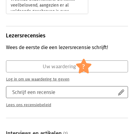
veelbelovend, aangezien er al
voldoende geschreven is over
ondernemers als Steve Jobs, Elon
Musk en Richard Branson. Tijd voor
wat nieuwe inzichten uit andere
Lezersrecensies
bedrijfstakken.
Lees verder
Wees de eerste die een lezersrecensie schrijft!
?
Uw waardering
Log in om uw waardering te geven
Schrijf een recensie
Lees ons recensiebeleid
Interviews en artikelen
(1)