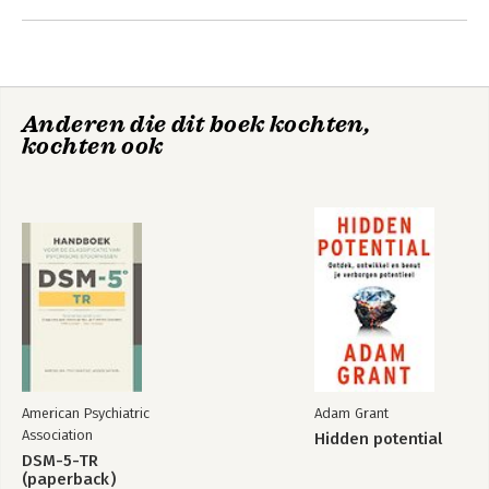
Andere boeken door Ken Robinson
Anderen die dit boek kochten,
kochten ook
Out of Our Minds
Lifelong
Kindergarten
American Psychiatric
Adam Grant
Association
Hidden potential
DSM-5-TR
(paperback)