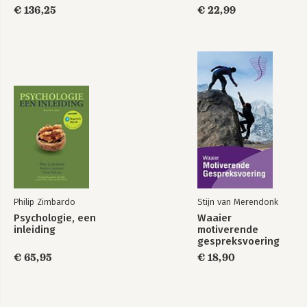
€ 136,25
€ 22,99
Finding Your
The Element
Element
Bekijk alle boeken
Philip Zimbardo
Stijn van Merendonk
Psychologie, een
Waaier
inleiding
motiverende
gespreksvoering
€ 65,95
€ 18,90