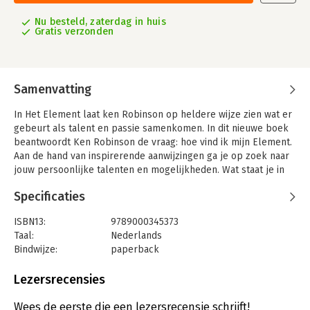
Nu besteld, zaterdag in huis
Gratis verzonden
Samenvatting
In Het Element laat ken Robinson op heldere wijze zien wat er
gebeurt als talent en passie samenkomen. In dit nieuwe boek
beantwoordt Ken Robinson de vraag: hoe vind ik mijn Element.
Aan de hand van inspirerende aanwijzingen ga je op zoek naar
jouw persoonlijke talenten en mogelijkheden. Wat staat je in
de weg, waar word je blij van, welke gave laat je onbenut? Juist
Specificaties
in deze economisch moeilijke tijden is het van belang dat je de
dingen doet met passie en overgave. Laat je niet langer
ISBN13:
9789000345373
beperken en creëer nieuwe kansen voor jezelf!
Taal:
Nederlands
Bindwijze:
paperback
Aantal pagina's:
248
Uitgever:
Unieboek | Het Spectrum
Lezersrecensies
Verschijningsdatum:
16-10-2014
Wees de eerste die een lezersrecensie schrijft!