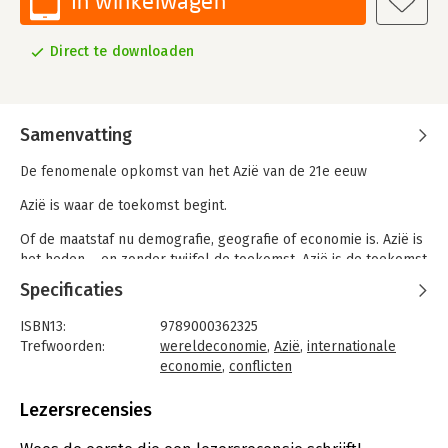
In winkelwagen
Direct te downloaden
Samenvatting
De fenomenale opkomst van het Azië van de 21e eeuw
Azië is waar de toekomst begint.
Of de maatstaf nu demografie, geografie of economie is. Azië is
het heden – en zonder twijfel de toekomst. Azië is de toekomst
geldt als een waarschuwing voor het gemankeerde beeld dat
Specificaties
de westerse wereld heeft van het moderne Azië. Azië bevindt
zich in een nieuwe periode van groei, India en Zuidoost-Azië
ISBN13:
9789000362325
streven China voorbij, territoriale geschillen zijn aan de kant
Trefwoorden:
wereldeconomie
,
Azië
,
internationale
geschoven ten behoeve van integratie, en infrastructurele
economie
,
conflicten
investeringen leggen de fundering voor toekomstige
Taal:
Nederlands
vooruitgang.
Bindwijze:
e-book
Lezersrecensies
Beveiliging:
watermerk
Het is tijd om aan al deze misvattingen een einde te maken,
Bestandsformaat:
epub