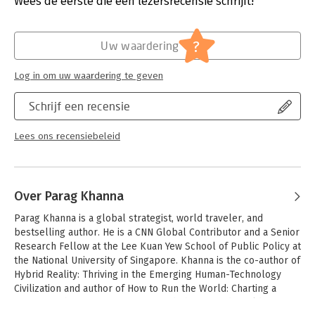
Wees de eerste die een lezersrecensie schrijft!
aldus Khanna. In Azië is de toekomst keert hij de mega-regio
Aantal pagina's:
464
binnenstebuiten en schetst hij een gedetailleerd en accuraat
Uitgever:
Unieboek | Het Spectrum
beeld van de manier waarop het Azië van de eenentwintigste
Druk:
1
?
Uw waardering
eeuw samenkomt en tegelijkertijd de wereld opnieuw
Verschijningsdatum:
18-4-2019
vormgeeft.
Log in om uw waardering te geven
Hoofdrubriek:
Economie
Schrijf een recensie
Lees ons recensiebeleid
Over Parag Khanna
Parag Khanna is a global strategist, world traveler, and 
bestselling author. He is a CNN Global Contributor and a Senior 
Research Fellow at the Lee Kuan Yew School of Public Policy at 
the National University of Singapore. Khanna is the co-author of 
Hybrid Reality: Thriving in the Emerging Human-Technology 
Civilization and author of How to Run the World: Charting a 
Course to the Next Renaissance and The Second World: 