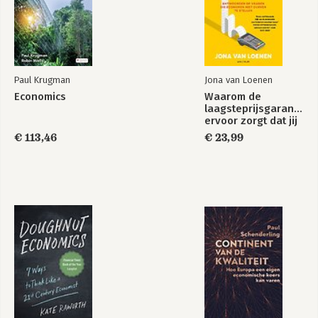
Paul Krugman
Jona van Loenen
Economics
Waarom de
laagsteprijsgarantie
ervoor zorgt dat jij
te veel betaalt
€ 113,46
€ 23,99