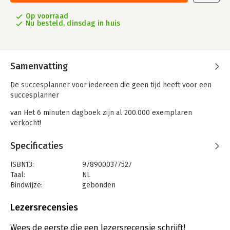
Op voorraad
Nu besteld, dinsdag in huis
Samenvatting
De succesplanner voor iedereen die geen tijd heeft voor een
succesplanner
van Het 6 minuten dagboek zijn al 200.000 exemplaren
verkocht!
Duizenden lezers van de bestseller Het 6 minuten dagboek
Specificaties
gebruiken de theorie van focus en dankbaarheid voor een
gelukkiger, verrijkt leven. In dit nieuwe boek combineert
ISBN13:
9789000377527
Dominik Spenst mindfulness met productiviteit.
Taal:
NL
Bindwijze:
gebonden
Door middel van een betere focus en het bewezen principe
Aantal pagina's:
304
van zes minuten schrijven per dag zorgt deze planner ervoor
Uitgever:
Spectrum
Lezersrecensies
dat jouw doelen – stap voor stap, gewoonte voor gewoonte –
Druk:
1
constant en op lange termijn nastreeft. Bereik jouw eigen
Verschijningsdatum:
19-8-2021
Wees de eerste die een lezersrecensie schrijft!
succes op professioneel en persoonlijk gebied, in slechts zes