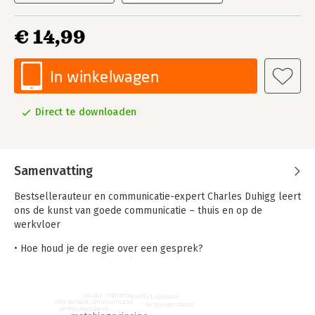
€ 14,99
In winkelwagen
Direct te downloaden
Samenvatting
Bestsellerauteur en communicatie-expert Charles Duhigg leert
ons de kunst van goede communicatie – thuis en op de
werkvloer
• Hoe houd je de regie over een gesprek?
• Hoe praat je over gevoelige onderwerpen zonder direct
commentaar te geven?
• Hoe leid je een gesprek naar een succesvolle uitkomst?
sociale interactie
conflict oplossen
non-verbale communicatie
vertrouwensband
vertrouwensband
We kennen allemaal wel iemand die moeiteloos met iedereen