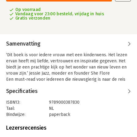
Op voorraad
Vandaag voor 23:00 besteld, vrijdag in huis
Gratis verzonden
Samenvatting
‘Dit boek is voor iedere vrouw met een kinderwens. Het lezen
ervan heeft mij liefde, vertrouwen en inspiratie gegeven. Het
biedt je een prachtige kijk op het wonder van nieuw leven en
vrouw zijn.’ Jessie Jazz, moeder en founder She Flore
Een must-read voor iedereen die nieuwsgierig is naar de reis
van de ziel
Specificaties
Dit boek gaat over de spirituele reis die jij als ouder met je
baby aflegt, vanaf het moment dat je voor het eerst
ISBN13:
9789000387830
(on)bewust verbinding maakt met de ziel van je kindje tot 42
Taal:
NL
dagen na de geboorte. Je leert hoe en op welke manier je kunt
Bindwijze:
paperback
communiceren met je (ongeboren) baby, hoe je je
Aantal pagina's:
264
energiesysteem opent, je krijgt inzicht in jouw familiesysteem
Uitgever:
Spectrum
Lezersrecensies
en je ontdekt hoe je de geboorte en de periode daarna samen
Druk:
1