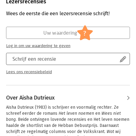
Uitgever:
Unieboek | Het Spectrum
Lezersrecensies
Een boek om samen over te praten.
- Wim Krings, Boekhandel
Druk:
1
Krings
Verschijningsdatum:
8-2-2024
Wees de eerste die een lezersrecensie schrijft!
Hoofdrubriek:
Literatuur en romans
?
Uw waardering
Log in om uw waardering te geven
Schrijf een recensie
Lees ons recensiebeleid
Over Aisha Dutrieux
Aisha Dutrieux (1983) is schrijver en voormalig rechter. Ze 
schreef eerder de romans 
Het leven noemen
 en 
Wees niet 
bang
. Beide ontvingen lovende recensies en Het leven noemen 
haalde de shortlist van de Hebban Debuutprijs. Daarnaast 
schrijft ze regelmatig columns voor de Volkskrant. 
Wat wij 