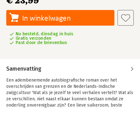
€ 23,99
In winkelwagen
Nu besteld, dinsdag in huis
Gratis verzonden
Past door de brievenbus
Samenvatting
Een adembenemende autobiografische roman over het
overschrijden van grenzen en de Nederlands-Indische
zwijgcultuur 'Wat als je jezelf te veel verhalen vertelt? Wat als
ze verschillen, niet naast elkaar kunnen bestaan omdat ze
onderling onverenigbaar zijn? Een lieve suikeroom, beste
maatje. Twee-handen-op-een-buik, zoals jij ons altijd noemde.
En tegelijk: schender van vertrouwen, van grenzen tussen wat
van jou is en wat van mij.'
Na het overlijden van haar oom gaat Mia naar zijn appartement.