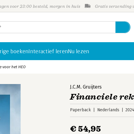
gen voor 23:00 besteld, morgen in huis
Gratis verzending
rige boeken
Interactief leren
Nu lezen
e voor het HEO
J.C.M. Gruijters
Financiele re
Paperback
Nederlands
202
€ 54,95