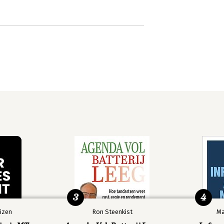
3
4
izen
Ron Steenkist
Ma