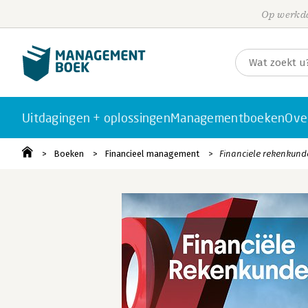
Op werkda
Uitdagingen + oplossingen
Managementboeken
Ove
Boeken
Financieel management
Financiele rekenkund