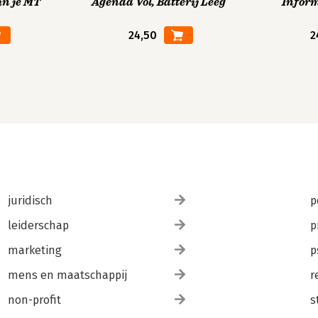
in je MT
Agenda Vol, Batterij Leeg
Infor
24,50
2
juridisch
p
leiderschap
p
marketing
p
mens en maatschappij
r
non-profit
s