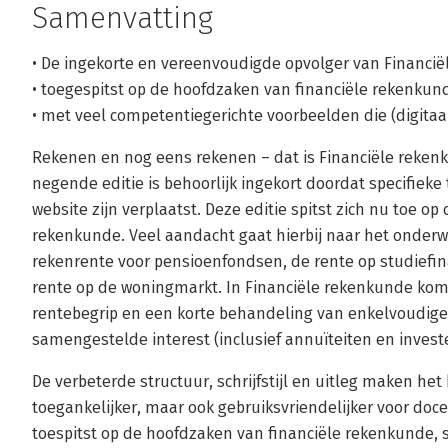
Samenvatting
• De ingekorte en vereenvoudigde opvolger van Financië
• toegespitst op de hoofdzaken van financiële rekenkun
• met veel competentiegerichte voorbeelden die (digitaal
Rekenen en nog eens rekenen – dat is Financiële reken
negende editie is behoorlijk ingekort doordat specifie
website zijn verplaatst. Deze editie spitst zich nu toe o
rekenkunde. Veel aandacht gaat hierbij naar het onderwe
rekenrente voor pensioenfondsen, de rente op studiefina
rente op de woningmarkt. In Financiële rekenkunde kom
rentebegrip en een korte behandeling van enkelvoudige
samengestelde interest (inclusief annuïteiten en investe
De verbeterde structuur, schrijfstijl en uitleg maken het
toegankelijker, maar ook gebruiksvriendelijker voor doc
toespitst op de hoofdzaken van financiële rekenkunde, s