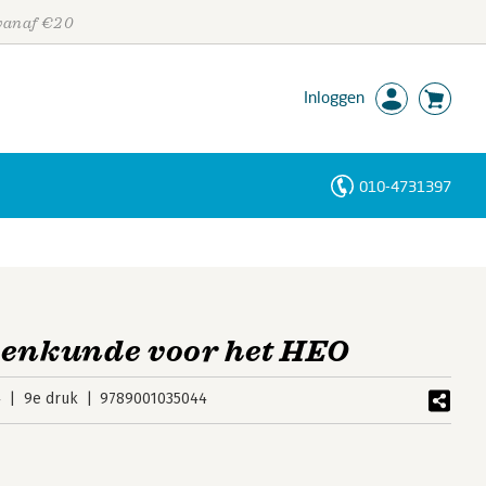
 vanaf €20
Inloggen
010-4731397
Personen
Trefwoorden
kenkunde voor het HEO
4
9e druk
9789001035044