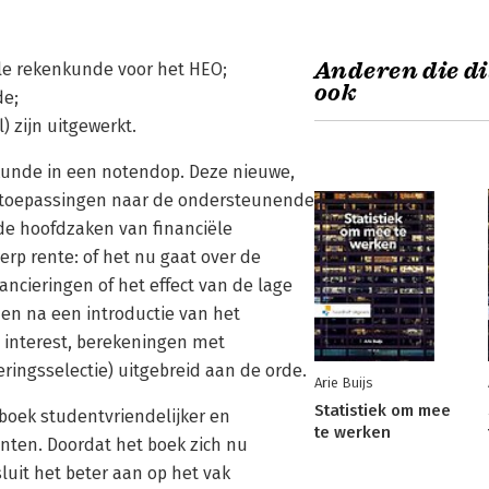
Anderen die di
le rekenkunde voor het HEO;
ook
de;
) zijn uitgewerkt.
kunde in een notendop. Deze nieuwe,
ke toepassingen naar de ondersteunende
p de hoofdzaken van financiële
rp rente: of het nu gaat over de
ncieringen of het effect van de lage
en na een introductie van het
 interest, berekeningen met
ringsselectie) uitgebreid aan de orde.
Arie Buijs
Statistiek om mee
 boek studentvriendelijker en
te werken
enten. Doordat het boek zich nu
luit het beter aan op het vak