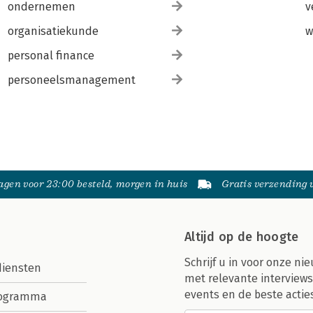
ondernemen
v
organisatiekunde
w
personal finance
personeelsmanagement
gen voor 23:00 besteld, morgen in huis
Gratis verzending
Altijd op de hoogte
Schrijf u in voor onze nie
diensten
met relevante interviews
events en de beste actie
rogramma