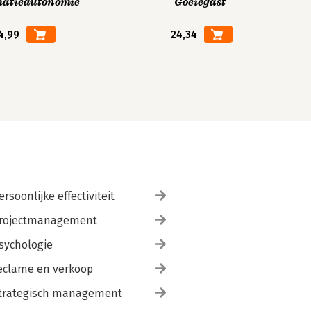
matieautonomie
Goeiegast
4,99
24,34
ersoonlijke effectiviteit
rojectmanagement
sychologie
eclame en verkoop
trategisch management