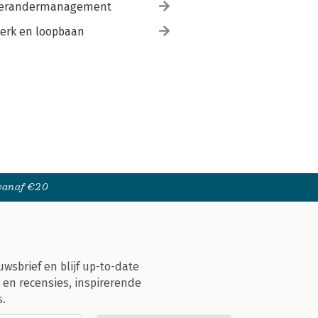
erandermanagement
erk en loopbaan
 vanaf €20
uwsbrief en blijf up-to-date
 en recensies, inspirerende
s.