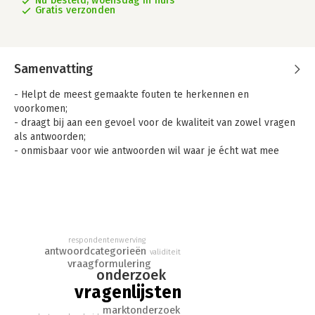
Nu besteld, woensdag in huis
Gratis verzonden
Samenvatting
- Helpt de meest gemaakte fouten te herkennen en
voorkomen;
- draagt bij aan een gevoel voor de kwaliteit van zowel vragen
als antwoorden;
- onmisbaar voor wie antwoorden wil waar je écht wat mee
kunt.
Een vragenlijst zet je in om informatie over doelgroepen en
feedback van (potentiële) gebruikers te verzamelen. Het
nieuwe (digitale) boek 'Vragenlijsten' biedt studenten en
professionals dát wat nodig is om betrouwbare en valide
respondentenwerving
onderzoeksresultaten te verkrijgen. Deze praktische uitgave
antwoordcategorieën
validiteit
biedt een complete handleiding, met een groot aantal
vraagformulering
onderzoek
adviezen, voorbeelden, waarschuwingen en aandachtspunten.
vragenlijsten
Vragenlijsten behandelt:
marktonderzoek
- meer en minder bekende vraagsoorten;