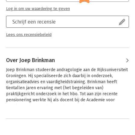
Log in om uw waardering te geven
Schrijf een recensie
Lees ons recensiebeleid
Over Joep Brinkman
Joep Brinkman studeerde andragologie aan de Rijksuniversiteit 
Groningen. Hij specialiseerde zich daarbij in onderzoek, 
organisatieadvies en vaardigheidstraining. Brinkman heeft 
tientallen jaren ervaring met (het begeleiden van) 
praktijkgericht onderzoek in het hbo. Tot aan zijn recente 
pensionering werkte hij als docent bij de Academie voor 
Sociale Studies van de Hanzehogeschool. Daarnaast schrijft 
Brinkman studieboeken, geeft trainingen en cursussen en 
Andere boeken door Joep
adviseert bedrijven vanuit zijn eigen adviesbureau.
Brinkman