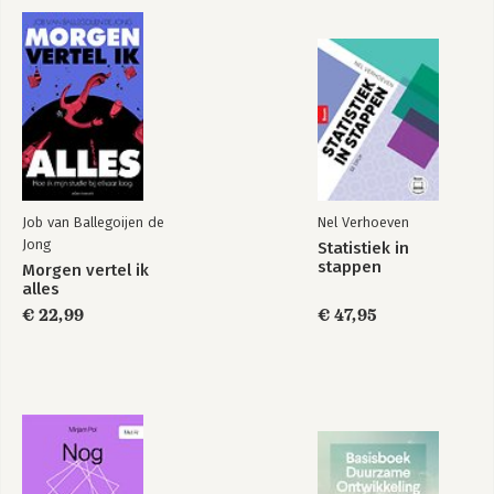
Beroep op
Proeven van
onderzoek
Succes
Bekijk alle boeken
Job van Ballegoijen de
Nel Verhoeven
Jong
Statistiek in
stappen
Morgen vertel ik
alles
€ 22,99
€ 47,95