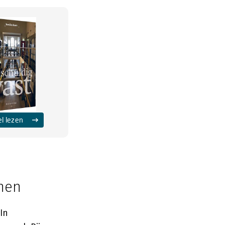
el lezen
inen
In