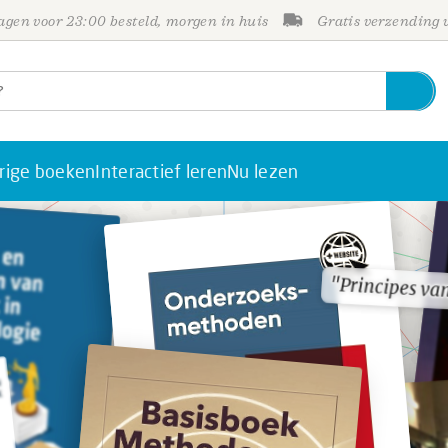
gen voor 23:00 besteld, morgen in huis
Gratis verzending
rige boeken
Interactief leren
Nu lezen
"Principes va
"Principes va