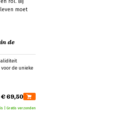
n rol. Bij
sleven moet
in de
liditeit
 voor de unieke
€ 69,50
is | Gratis verzonden