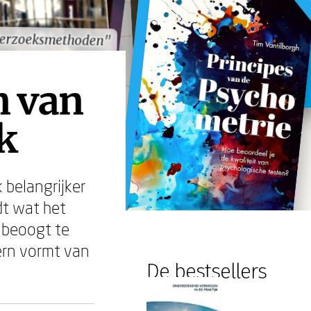
erzoeksmethoden"
erzoeksmethoden"
n van
k
k belangrijker
dt wat het
e beoogt te
kern vormt van
De bestsellers