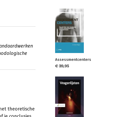
standaardwerken
thodologische
Assessmentcenters
€ 39,95
 het theoretische
f je conclusies