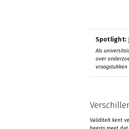
Spotlight:
Als universit
over onderzoe
vraagstukken 
Verschille
Validiteit kent v
begrip meet dat 