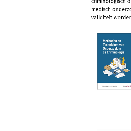
criminologisch o
medisch onderzo
validiteit worde