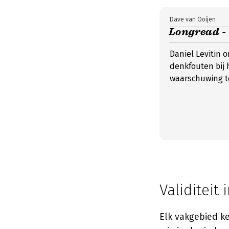
Dave van Ooijen
Longread -
Daniel Levitin 
denkfouten bij
waarschuwing te
Validitei
Elk vakgebied ke