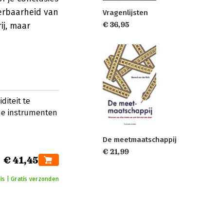
eerbaarheid van
Vragenlijsten
€ 36,95
ij, maar
diteit te
he instrumenten
De meetmaatschappij
€ 21,99
€ 41,45
is | Gratis verzonden