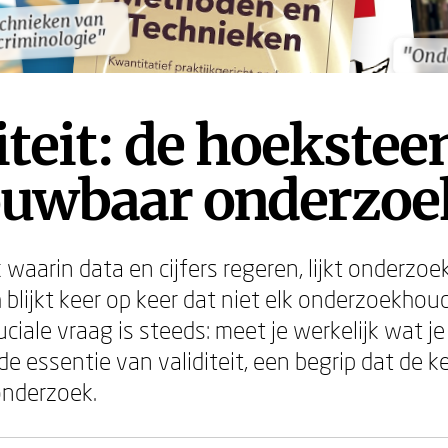
chnieken van
chnieken van
criminologie"
criminologie"
"Ond
"Ond
iteit: de hoekstee
ouwbaar onderzoe
k waarin data en cijfers regeren, lijkt onderzoe
 blijkt keer op keer dat niet elk onderzoekhou
uciale vraag is steeds: meet je werkelijk wat j
de essentie van validiteit, een begrip dat de 
onderzoek.