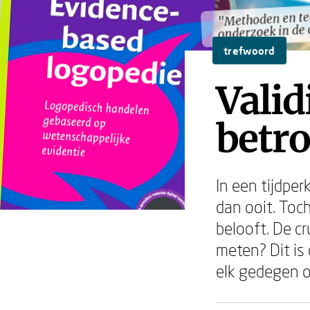
"Methoden en te
"Methoden en te
onderzoek in de 
onderzoek in de 
trefwoord
Valid
betr
In een tijdper
dan ooit. Toch
belooft. De cr
meten? Dit is 
elk gedegen 