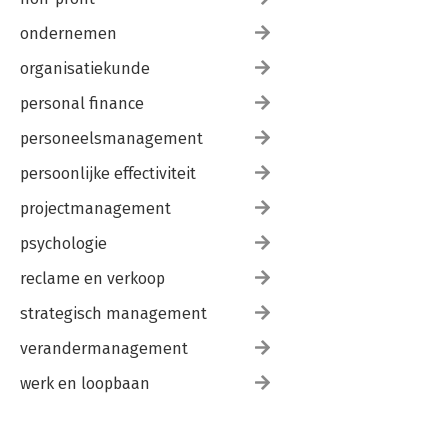
10.5 Overige presentatievormen 390
ondernemen
Illustratieverantwoording 395
organisatiekunde
Register 396
Over de auteurs 403
personal finance
personeelsmanagement
persoonlijke effectiviteit
projectmanagement
psychologie
reclame en verkoop
strategisch management
verandermanagement
werk en loopbaan