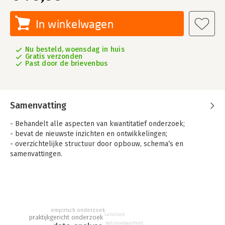
In winkelwagen
Nu besteld, woensdag in huis
Gratis verzonden
Past door de brievenbus
Samenvatting
- Behandelt alle aspecten van kwantitatief onderzoek;
- bevat de nieuwste inzichten en ontwikkelingen;
- overzichtelijke structuur door opbouw, schema’s en
samenvattingen.
Het Basisboek methoden en technieken behandelt stapsgewijs
het kwantitatieve onderzoeksproces: vanaf de
probleemstelling en onderzoeksvraag, tot aan de analyse en
rapportage. Het boek volgt de opbouw van een collegereeks
empirisch onderzoek
‘kwantitatief onderzoek’. Iedere paragraaf sluit af met
validiteit
praktijkgericht onderzoek
opdrachten, waardoor de student in staat wordt gesteld om
betrouwbaarheid