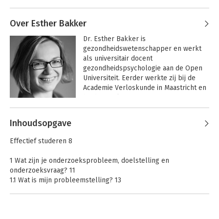
Over Esther Bakker
Dr. Esther Bakker is 
gezondheidswetenschapper en werkt 
als universitair docent 
gezondheidspsychologie aan de Open 
Universiteit. Eerder werkte zij bij de 
Academie Verloskunde in Maastricht en 
bij de Faculteit 
Basisboek
Basisboek
Gezondheidswetenschappen aan de 
Interviewen
Enquêteren
Andere boeken door Esther Bakker
Universiteit Maastricht. Al jaren 
Inhoudsopgave
ontwikkelt en verzorgt zij onderwijs op 
het gebied van wetenschappelijk 
Effectief studeren 8
onderzoek, gezondheid en psychologie.
1 Wat zijn je onderzoeksprobleem, doelstelling en
onderzoeksvraag? 11
1.1 Wat is mijn probleemstelling? 13
1.2 Is al informatie aanwezig? 22
1.3 Wat is mijn onderzoeksvraag? 29
1.4 Wie of wat zijn de onderzoekseenheden? 32