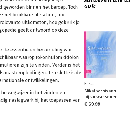
Anderen die di
ook
ed geworden binnen het beroep. Toch
 snel bruikbare literatuur, hoe
h relevante uitkomsten, hoe gebruik je
ogopedie geeft antwoord op deze
er de essentie en beoordeling van
beschikbaar waarop rekenhulpmiddelen
lieren zijn te vinden. Verder is het
ls masteropleidingen. Ten slotte is de
ernationale ontwikkelingen.
H. Kalf
Slikstoornissen
he wegwijzer in het vinden en
bij volwassenen
ndig naslagwerk bij het toepassen van
€ 59,99