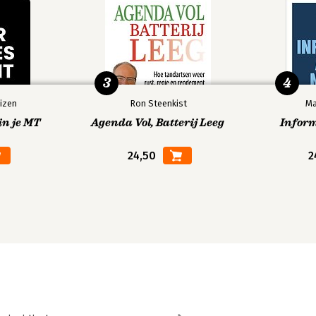
3
4
izen
Ron Steenkist
Ma
in je MT
Agenda Vol, Batterij Leeg
Infor
24,50
2