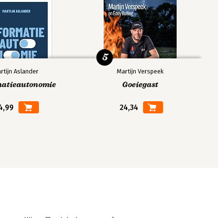
5
rtijn Aslander
Martijn Verspeek
matieautonomie
Goeiegast
4,99
24,34