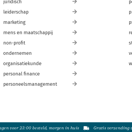
juridisch
p
leiderschap
p
marketing
p
mens en maatschappij
r
non-profit
s
ondernemen
v
organisatiekunde
w
personal finance
personeelsmanagement
gen voor 23:00 besteld, morgen in huis
Gratis verzending