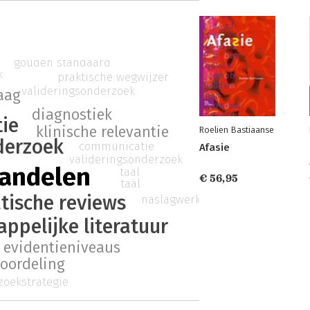
gouden standaard
k
praktische wegwijzer
valideringsonderzoek
aag
diagnostiek
ie
klinische relevantie
Roelien Bastiaanse
derzoek
communicatie
Afasie
valideringsonderzoek
handelen
taal
€ 56,95
taal
tische reviews
naslagwerk
ppelijke literatuur
evidentieniveaus
eoordeling
zoekstrategie