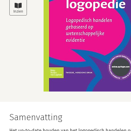
Samenvatting
Het up-to-date houden van het logopedisch handelen o