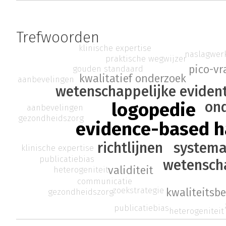
Trefwoorden
klinische expertise
naslagwer
praktische wegwijzer
pico-vr
gouden standaard
kwalitatief onderzoek
aanbevelingen
wetenschappelijke evident
on
logopedie
aanbevelingen
gezondheidszorg
evidence-based 
systema
richtlijnen
klinische expertise
publicatiebias
wetenscha
validiteit
heterogeniteit
communicatie
zoekstrategie
kwaliteitsb
gezondheidszorg
publicatiebias
heterogeniteit