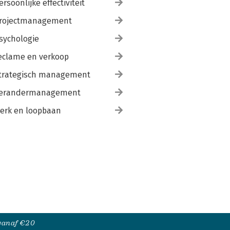
ersoonlijke effectiviteit
rojectmanagement
sychologie
eclame en verkoop
trategisch management
erandermanagement
erk en loopbaan
 vanaf €20