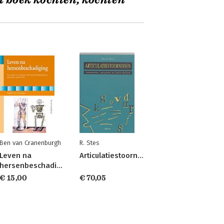
t boek kochten, kochten
Ben van Cranenburgh
R. Stes
Leven na
Articulatiestoornissen
hersenbeschadiging
€ 15,00
€ 70,05