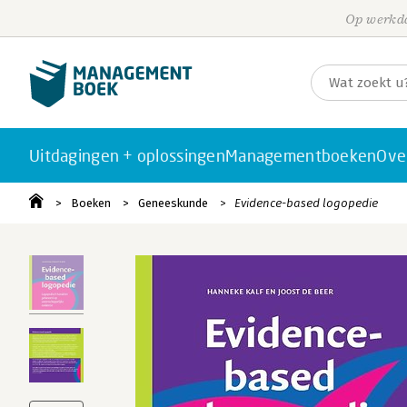
Op werkda
Uitdagingen + oplossingen
Managementboeken
Ove
Boeken
Geneeskunde
Evidence-based logopedie