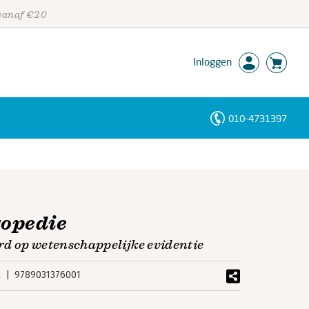
 vanaf €20
Inloggen
010-4731397
Personen
Trefwoorden
gopedie
d op wetenschappelijke evidentie
k
9789031376001