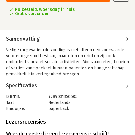
Nu besteld, woensdag in huis
Gratis verzonden
Samenvatting
Veilige en gevarieerde voeding is niet alleen een voorwaarde
voor een gezond bestaan, maar eten en drinken zijn ook
onderdeel van veel sociale activiteiten. Moeizaam eten, knoeien
of verlies van speeksel kunnen patiënten en hun gezelschap
gemakkelijk in verlegenheid brengen.
Dit praktijkgerichte boek behandelt de zorg voor mensen met
Specificaties
een orofaryngeale slikstoornis, ontstaan door een
neurologische aandoening, tumor of andere beschadiging van
ISBN13:
9789031350605
structuren in hoofd of hals. Hierbij wordt aandacht besteed aan
Taal:
Nederlands
actuele definities, oorzaken en gevolgen, diagnostiek en
Bindwijze:
paperback
behandeling. Daarnaast worden voeding, mondverzorging en
Aantal pagina's:
205
ethische aspecten van kauw en slikstoornissen behandeld.
Uitgever:
Bohn Stafleu van Loghum
Lezersrecensies
Druk:
1
Verschijningsdatum:
20-8-2015
Wees de eerste die een lezersrecensie schrijft!