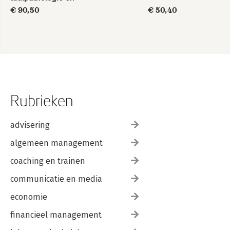
taaltherapie bij
€ 90,50
€ 50,40
Nederlandssprekende
kinderen
Rubrieken
advisering
algemeen management
coaching en trainen
communicatie en media
economie
financieel management