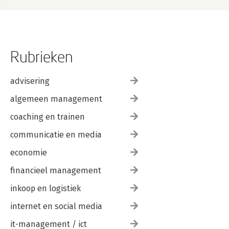
Samenvatting
Kernbegrippenlijst
9 Landenselectie en landenrisico
9.1 Landenselectie
9.2 Landenrisico
Rubrieken
Samenvatting
Kernbegrippenlijst
advisering
Bijlage Vragenlijst voor de analyse van een buitenlandse markt
algemeen management
Illustratieverantwoording
Lijst van afkortingen
coaching en trainen
Register
communicatie en media
economie
financieel management
inkoop en logistiek
internet en social media
it-management / ict