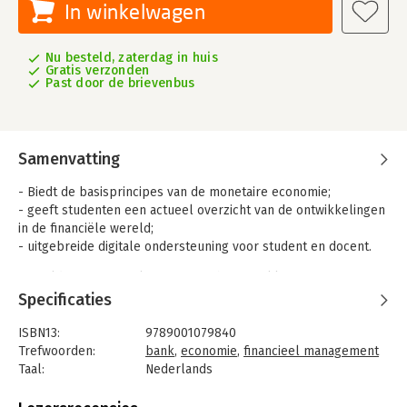
In winkelwagen
Nu besteld, zaterdag in huis
Gratis verzonden
Past door de brievenbus
Samenvatting
- Biedt de basisprincipes van de monetaire economie;
- geeft studenten een actueel overzicht van de ontwikkelingen
in de financiële wereld;
- uitgebreide digitale ondersteuning voor student en docent.
In 'Geld, Internationale Economische Betrekkingen en
bedrijfsomgeving' worden de Europese monetaire
Specificaties
verhoudingen, de ontwikkelingen in de mondialisering en de
risico's voor ondernemingen die daaruit voortvloeien
ISBN13:
9789001079840
beschreven. Het boek geeft inzicht in de manier waarop
Trefwoorden:
bank
,
economie
,
financieel management
ondernemingen de nadelige gevolgen hiervan voor het
Taal:
Nederlands
ondernemingsresultaat kunnen vermijden door middel van
Bindwijze:
paperback
beleid.
Aantal pagina's:
332