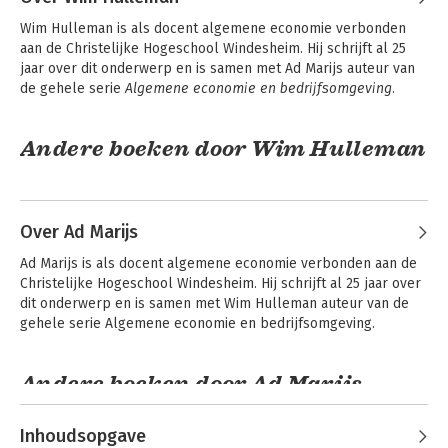
per hoofdstuk. Voor docenten is een docentenhandleiding
opgenomen en zijn PowerPoints te vinden met tabellen en
Wim Hulleman is als docent algemene economie verbonden 
figuren per hoofdstuk.
aan de Christelijke Hogeschool Windesheim. Hij schrijft al 25 
jaar over dit onderwerp en is samen met Ad Marijs auteur van 
de gehele serie 
Algemene economie en bedrijfsomgeving.
Andere boeken door Wim Hulleman
Over Ad Marijs
Ad Marijs is als docent algemene economie verbonden aan de 
Christelijke Hogeschool Windesheim. Hij schrijft al 25 jaar over 
dit onderwerp en is samen met Wim Hulleman auteur van de 
gehele serie Algemene economie en bedrijfsomgeving.
Andere boeken door Ad Marijs
Algemene
Algemene
economie in een
economie en
Inhoudsopgave
duurzame
bedrijfsomgeving