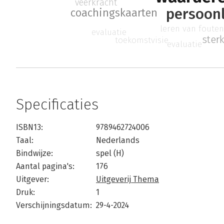
veerkracht
persoonl
coachingskaarten
leren van foute
evaluatie
ster
toekomstvisie
evaluatie
Specificaties
ISBN13:
9789462724006
Taal:
Nederlands
Bindwijze:
spel (H)
Aantal pagina's:
176
Uitgever:
Uitgeverij Thema
Druk:
1
Verschijningsdatum:
29-4-2024