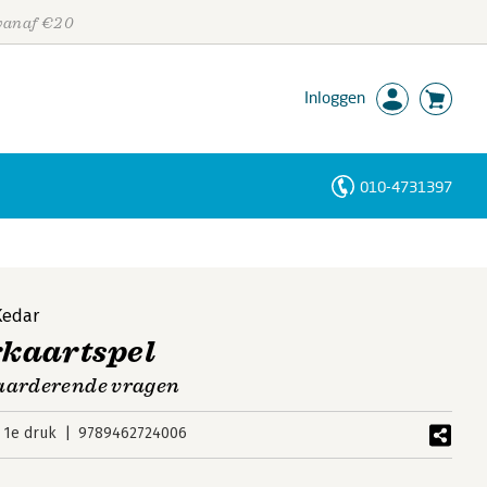
 vanaf €20
Inloggen
010-4731397
Personen
Trefwoorden
Kedar
kaartspel
waarderende vragen
1e druk
9789462724006