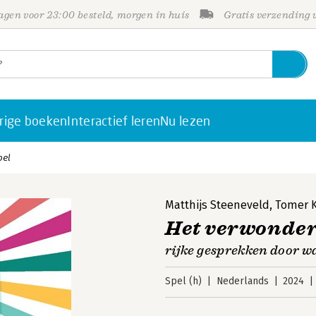
gen voor 23:00 besteld, morgen in huis
Gratis verzending
rige boeken
Interactief leren
Nu lezen
pel
Matthijs Steeneveld
,
Tomer 
Het verwonder
rijke gesprekken door 
Spel (h)
Nederlands
2024