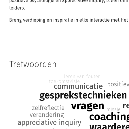
positieve psychologie en appreciative inquiry, is een onm
leiders.
Breng verdieping en inspiratie in elke interactie met He
Trefwoorden
leren van fouten
toekomstvisie
positie
communicatie
gesprekstechnieken
vragen
r
zelfreflectie
missie
coachin
verandering
appreciative inquiry
waarder