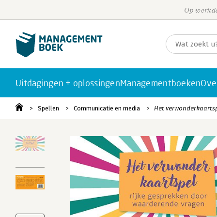
Op werkda
Uitdagingen + oplossingen
Managementboeken
Ove
Spellen
Communicatie en media
Het verwonderkaarts