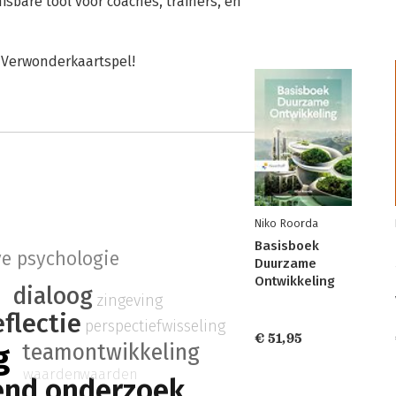
isbare tool voor coaches, trainers, en
t Verwonderkaartspel!
Niko Roorda
Basisboek
ve psychologie
Duurzame
Ontwikkeling
dialoog
zingeving
eflectie
perspectiefwisseling
€ 51,95
g
teamontwikkeling
waarden
waarden
end onderzoek