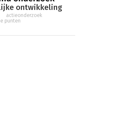
ijke ontwikkeling
actieonderzoek
n
ke punten