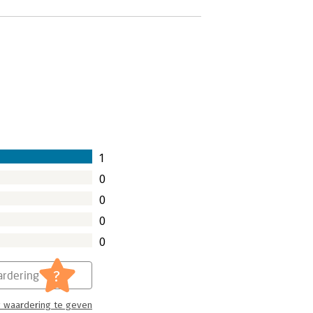
1
0
0
0
0
?
rdering
 waardering te geven