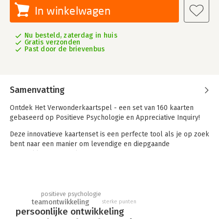
In winkelwagen
Nu besteld, zaterdag in huis
Gratis verzonden
Past door de brievenbus
Samenvatting
Ontdek Het Verwonderkaartspel - een set van 160 kaarten
gebaseerd op Positieve Psychologie en Appreciative Inquiry!
Deze innovatieve kaartenset is een perfecte tool als je op zoek
bent naar een manier om levendige en diepgaande
gesprekken te stimuleren in je trainingssessies,
coachingsgesprekken of teambijeenkomsten.
De kaarten zijn ingedeeld in 16 thema’s zoals ‘leren van
succes’, ‘een blik op de gewenste toekomst’ en ‘veerkrachtig
positieve psychologie
omgaan met tegenslag’. Het spelen van Het
teamontwikkeling
sterke punten
Verwonderkaartspel zorgt niet alleen voor boeiende
persoonlijke ontwikkeling