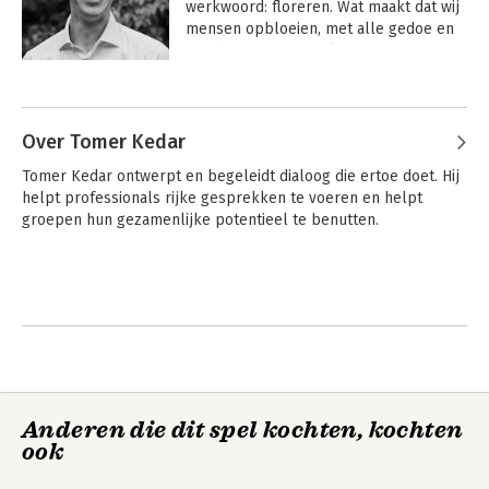
werkwoord: floreren. Wat maakt dat wij 
mensen opbloeien, met alle gedoe en 
goede dingen in het leven? 

Andere boeken door Matthijs
Matthijs Steeneveld werkt als trainer, 
Steeneveld
opleider, adviseur en auteur op het 
gebied van positieve 
Over Tomer Kedar
(organisatie)psychologie. Hij vertaalt 
Tomer Kedar ontwerpt en begeleidt dialoog die ertoe doet. Hij 
inzichten uit de wetenschap naar de 
helpt professionals rijke gesprekken te voeren en helpt 
praktijk. Zo zet hij Appreciative Inquiry 
groepen hun gezamenlijke potentieel te benutten.
in bij organisatieverandering, traint hij 
mensen in de combinatie van 
mindfulness & sterke kanten en 
adviseert hij op basis van de 
zelfdeterminatietheorie over het 
vormgeven van een steunende 
werkplek. 

Appreciative Inquiry
Optimisme - Hoop -
Steeneveld heeft verschillende boeken 
Veerkracht -
geschreven over deze onderwerpen. 
Anderen die dit spel kochten, kochten
Zelfvertrouwen
Daarnaast is hij redactielid van het 
ook
Tijdschrift Positieve Psychologie en 
Faculty member van het VIA Institute 