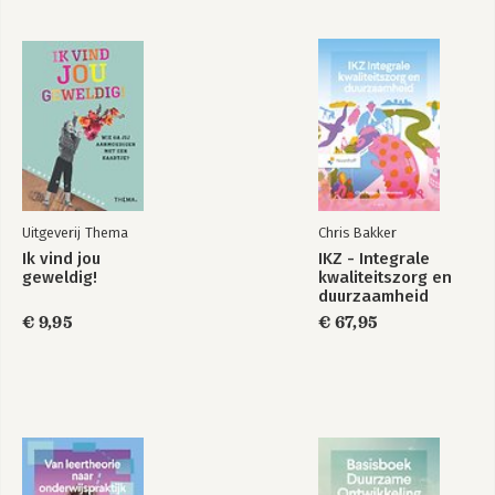
(Character Strengths). Daarnaast leidt 
hij professionals op om de theorie en 
praktijk van positieve psychologie in te 
zetten in hun werk. 

www.positievepsychologienederland.nl
Uitgeverij Thema
Chris Bakker
Ik vind jou
IKZ - Integrale
Autonomie
Teamkracht met
geweldig!
kwaliteitszorg en
Verbondenheid
Prosocial
duurzaamheid
Competentie
Purpose
€ 9,95
€ 67,95
Bekijk alle boeken