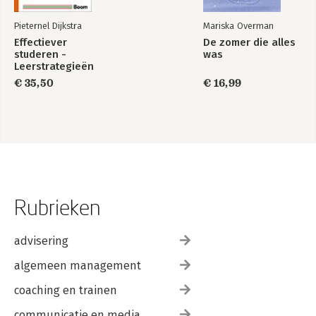
Pieternel Dijkstra
Mariska Overman
Effectiever
De zomer die alles
studeren -
was
Leerstrategieën
voor het hoger
€ 35,50
€ 16,99
onderwijs
Rubrieken
advisering
algemeen management
coaching en trainen
communicatie en media