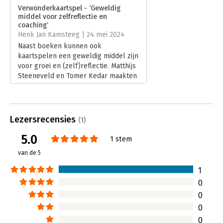
Verschijningsdatum:
29-4-2024
Verwonderkaartspel - ‘Geweldig
middel voor zelfreflectie en
Hoofdrubriek:
Communicatie en media
coaching’
Henk Jan Kamsteeg | 24 mei 2024
Naast boeken kunnen ook
kaartspelen een geweldig middel zijn
voor groei en (zelf)reflectie. Matthijs
Steeneveld en Tomer Kedar maakten
het ‘Verwonderkaartspel’. Voor wie
durft.
Lees verder
Lezersrecensies
(1)
5.0
1 stem
van de 5
1
0
0
0
0