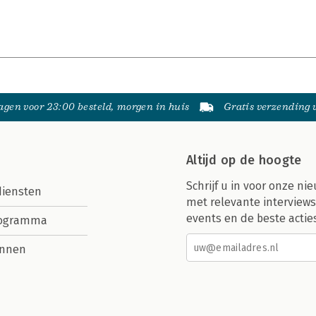
gen voor 23:00 besteld, morgen in huis
Gratis verzending
Altijd op de hoogte
Schrijf u in voor onze nie
diensten
met relevante interviews
events en de beste actie
rogramma
nnen