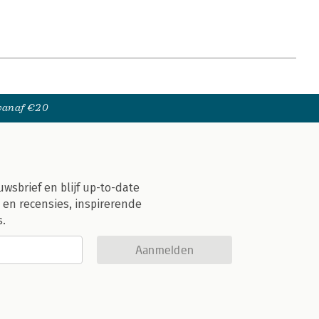
 vanaf €20
uwsbrief en blijf up-to-date
 en recensies, inspirerende
s.
Aanmelden