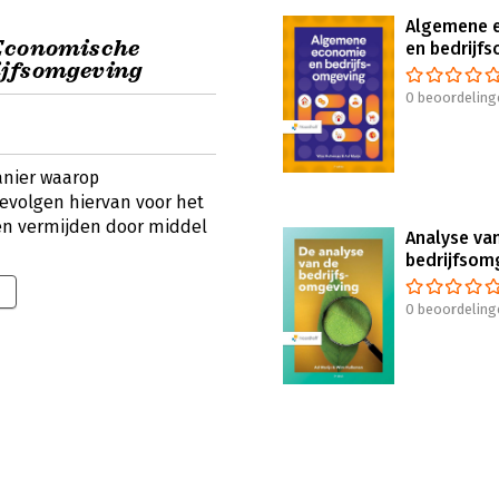
Algemene 
 Economische
en bedrijf
ijfsomgeving
0 beoordeling
anier waarop
volgen hiervan voor het
n vermijden door middel
Analyse va
bedrijfsom
0 beoordeling