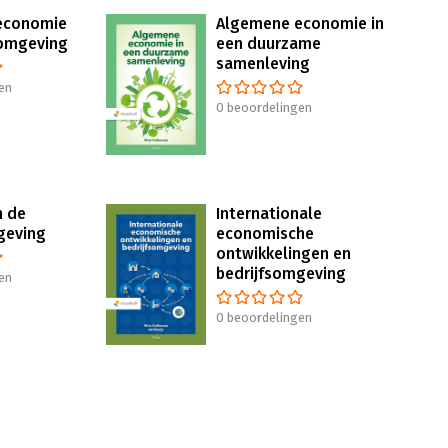
economie
Algemene economie in
somgeving
een duurzame
samenleving
en
0 beoordelingen
n de
Internationale
geving
economische
ontwikkelingen en
bedrijfsomgeving
en
0 beoordelingen