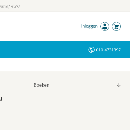
 vanaf €20
Inloggen
010-4731397
Personen
Trefwoorden
Boeken
al