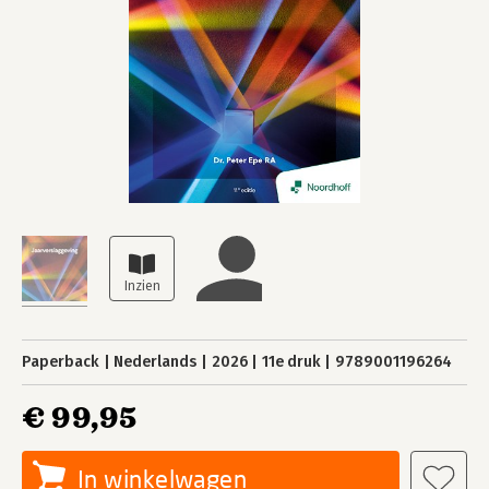
Paperback
Nederlands
2026
11e druk
9789001196264
€ 99,95
In winkelwagen