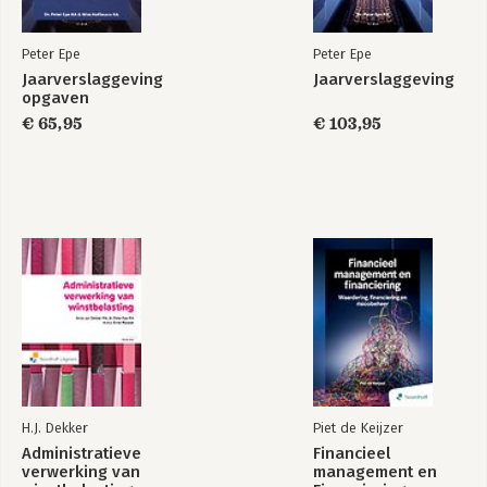
Peter Epe
Peter Epe
Jaarverslaggeving
Jaarverslaggeving
opgaven
€ 65,95
€ 103,95
Jaarverslaggeving
Jaarverslaggeving
opgaven
Bekijk alle boeken
H.J. Dekker
Piet de Keijzer
Administratieve
Financieel
verwerking van
management en