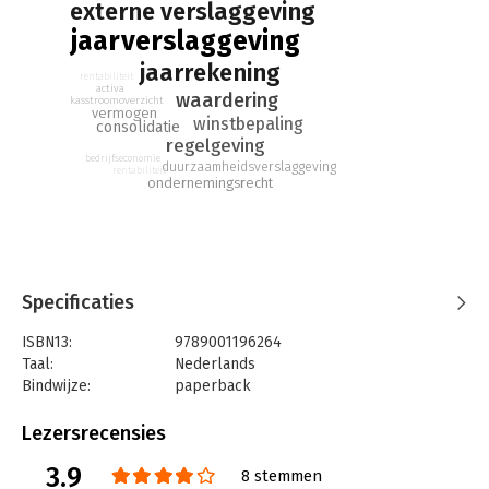
externe verslaggeving
jaarverslaggeving
jaarrekening
rentabiliteit
activa
waardering
kasstroomoverzicht
vermogen
winstbepaling
consolidatie
regelgeving
bedrijfseconomie
duurzaamheidsverslaggeving
rentabiliteit
ondernemingsrecht
Specificaties
ISBN13:
9789001196264
Taal:
Nederlands
Bindwijze:
paperback
Aantal pagina's:
498
Uitgever:
Noordhoff
Lezersrecensies
Druk:
11
3.9
Verschijningsdatum:
19-11-2025
8 stemmen