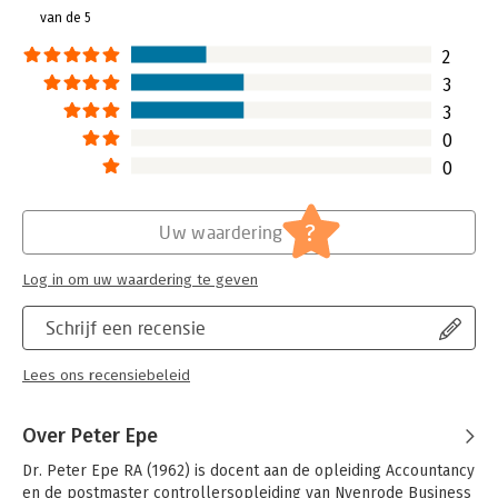
van de 5
Hoofdrubriek:
Financieel management
Jongbloed:
Belastingrecht - Jaarverslaglegging
2
3
3
0
0
?
Uw waardering
Log in om uw waardering te geven
Schrijf een recensie
Lees ons recensiebeleid
Over Peter Epe
Dr. Peter Epe RA (1962) is docent aan de opleiding Accountancy 
en de postmaster controllersopleiding van Nyenrode Business 