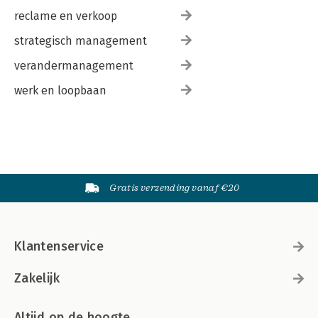
Tabel 6 Enkele kritieke grenzen voor de c 2 -verdeling 182
reclame en verkoop
Trefwoordenregister 183
strategisch management
verandermanagement
werk en loopbaan
Gratis verzending vanaf €20
Klantenservice
Zakelijk
Altijd op de hoogte