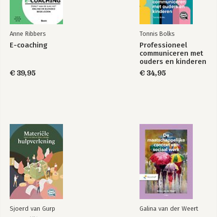
3.4 Centrummaten bij gegroepeerde gegevens 40
4 Univariaten - Spreidingsmaten
4.1 Variantie bij ongegroepeerde gegevens 42
Anne Ribbers
Tonnis Bolks
4.2 Standaarddeviatie en range bij ongegroepeerde gegevens
E-coaching
Professioneel
44
communiceren met
4.3 Interkwartielafstand bij ongegroepeerde gegevens 46
ouders en kinderen
4.4 Spreidingsmaten bij gegroepeerde gegevens 48
€ 39,95
€ 34,95
4.5 Boxplot 50
5 Kansen
5.1 Volgordeproblemen 52
5.2 Kansdefinities 54
5.3 Verwachtingswaarde 56
5.4 Rekenregels voor kansen 58
5.5 Experiment met en zonder teruglegging 60
5.6 Vrijheidsgraden 62
6 Kansverdelingen
6.1 Normale verdeling 64
6.2 Standaardnormale verdeling 66
6.3 Overschrijdingskans 68
Sjoerd van Gurp
Galina van der Weert
6.4 Binomiale verdeling 70