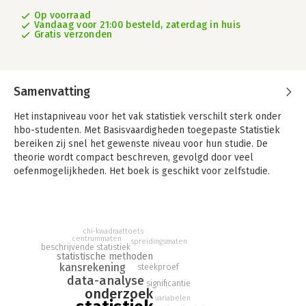
Op voorraad
Vandaag voor 21:00 besteld, zaterdag in huis
Gratis verzonden
Samenvatting
Het instapniveau voor het vak statistiek verschilt sterk onder
hbo-studenten. Met Basisvaardigheden toegepaste Statistiek
bereiken zij snel het gewenste niveau voor hun studie. De
theorie wordt compact beschreven, gevolgd door veel
oefenmogelijkheden. Het boek is geschikt voor zelfstudie.
'Basisvaardigheden toegepaste Statistiek' is een deel uit de
serie Basisvaardigheden, ontwikkeld om deficiënties van
studenten te verhelpen. Bij het boek hoort een website
chi-kwadraattoets
waarmee het beginniveau en de voortgang kan worden
centrummaten
spreidingsmaten
beschrijvende statistiek
getoetst. In de nieuwe editie zijn opmerkingen van docenten
statistische methoden
verwerkt.
kansrekening
steekproef
data-analyse
significantie
- Dé ideale opfris- en bijspijkercursus statistiek voor het hele
onderzoek
hbo;
variabelen