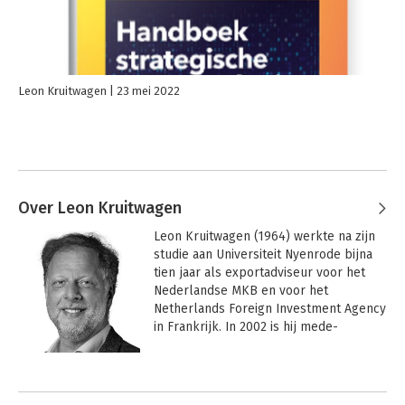
behulp van www.toetsopmaat.nl. Deze toetsenbank bevat alle
vragen uit de oefentoetsen voor studenten en daarnaast een
set unieke vragen voor de docent: ideaal voor een tentamen!
Toetsen kunnen worden geëxporteerd naar diverse formats.
Leon Kruitwagen
23 mei 2022
Over Leon Kruitwagen
Leon Kruitwagen (1964) werkte na zijn 
studie aan Universiteit Nyenrode bijna 
tien jaar als exportadviseur voor het 
Nederlandse MKB en voor het 
Netherlands Foreign Investment Agency 
in Frankrijk. In 2002 is hij mede-
oprichter van IDEA, de 
branchevereniging voor eventbureaus, 
en blijft tot 2011 als directeur daaraan 
verbonden. Daarnaast start hij in 2002 