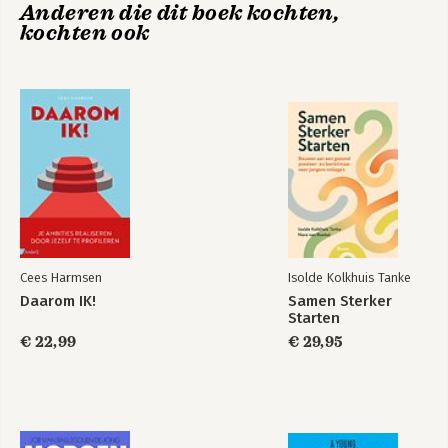
Anderen die dit boek kochten,
8 Strategisch overtuigen
De kunst van een
Marketingplan op 1
kochten ook
9 Jij en het Strategisch Plan
overtuigend
A4
marketingplan
Adviezen
Literatuurlijst
Illustratieverantwoording
Register
Over de Coauteurs
Cees Harmsen
Isolde Kolkhuis Tanke
Daarom IK!
Samen Sterker
Starten
€ 22,99
€ 29,95
Marketingplan op 1
Marketingplan op 1
A4
A4 - gratis
voorpublicatie