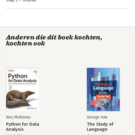
Stap 2 – Inhoud
Stap 3 – Doelgroep
Stap 4 – Medium
Stap 5 – Toon
Stap 6 – Structuur
Stap 7 – Alinea’s
Anderen die dit boek kochten,
Stap 8 – Zinnen
kochten ook
Stap 9 – Woorden
Stap 10 – Tekst
Verdieping
Literatuurlijst
Illustratieverantwoording
Register
Over de auteurs
Wes McKinney
George Yule
Python for Data
The Study of
Analysis
Language