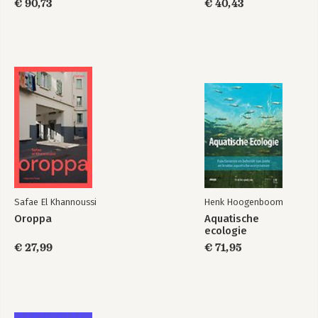
€ 90,73
€ 40,43
Safae El Khannoussi
Henk Hoogenboom
Oroppa
Aquatische
ecologie
€ 27,99
€ 71,95