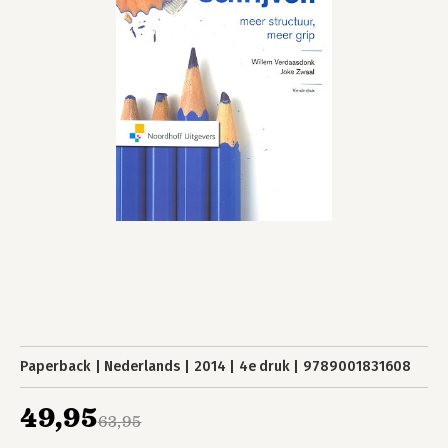
Paperback
Nederlands
2014
4e druk
9789001831608
49,95
63,95