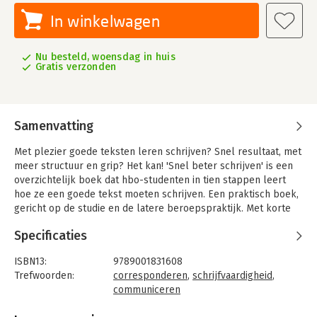
In winkelwagen
Nu besteld, woensdag in huis
Gratis verzonden
Samenvatting
Met plezier goede teksten leren schrijven? Snel resultaat, met
meer structuur en grip? Het kan! 'Snel beter schrijven' is een
overzichtelijk boek dat hbo-studenten in tien stappen leert
hoe ze een goede tekst moeten schrijven. Een praktisch boek,
gericht op de studie en de latere beroepspraktijk. Met korte
stukjes theorie, afgewisseld door uitdagende oefeningen en
Specificaties
eigentijdse voorbeeldteksten. Studenten kunnen er direct mee
aan de slag!
ISBN13:
9789001831608
Uitgangspunt is de gouden cirkel van Sinek: Waarom schrijf je?
Trefwoorden:
corresponderen
,
schrijfvaardigheid
,
Hoe pak je het aan? Wat gebruik je? Snel beter schrijven
communiceren
begint bij de vijf eisen van zakelijke communicatie en voert
Taal:
Nederlands