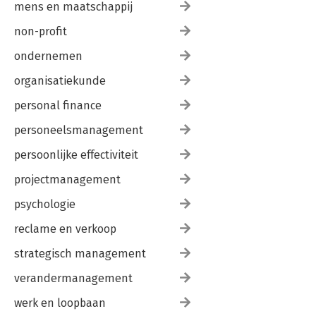
mens en maatschappij
10.3 Het schrijfproces 384
10.4 Mondelinge presentatie 388
non-profit
10.5 Overige presentatievormen 390
ondernemen
Illustratieverantwoording 395
organisatiekunde
Register 396
Over de auteurs 403
personal finance
personeelsmanagement
persoonlijke effectiviteit
projectmanagement
psychologie
reclame en verkoop
strategisch management
verandermanagement
werk en loopbaan