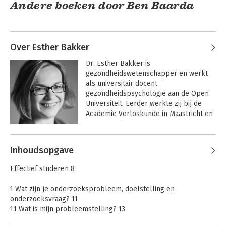
Andere boeken door Ben Baarda
Over Esther Bakker
Dr. Esther Bakker is 
gezondheidswetenschapper en werkt 
als universitair docent 
gezondheidspsychologie aan de Open 
Universiteit. Eerder werkte zij bij de 
Academie Verloskunde in Maastricht en 
bij de Faculteit 
Basisboek
Basisboek
Gezondheidswetenschappen aan de 
Interviewen
Enquêteren
Andere boeken door Esther Bakker
Universiteit Maastricht. Al jaren 
Inhoudsopgave
ontwikkelt en verzorgt zij onderwijs op 
het gebied van wetenschappelijk 
Effectief studeren 8
onderzoek, gezondheid en psychologie.
1 Wat zijn je onderzoeksprobleem, doelstelling en
onderzoeksvraag? 11
1.1 Wat is mijn probleemstelling? 13
1.2 Is al informatie aanwezig? 22