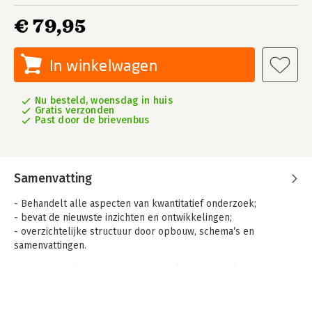
€ 79,95
In winkelwagen
Nu besteld, woensdag in huis
Gratis verzonden
Past door de brievenbus
Samenvatting
- Behandelt alle aspecten van kwantitatief onderzoek;
- bevat de nieuwste inzichten en ontwikkelingen;
- overzichtelijke structuur door opbouw, schema’s en
samenvattingen.
Het Basisboek methoden en technieken behandelt stapsgewijs
het kwantitatieve onderzoeksproces: vanaf de
probleemstelling en onderzoeksvraag, tot aan de analyse en
rapportage. Het boek volgt de opbouw van een collegereeks