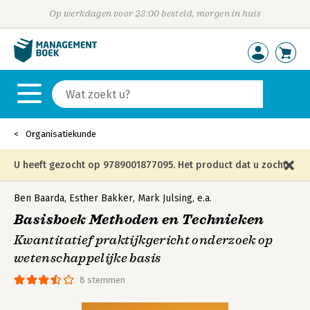
Op werkdagen voor 23:00 besteld, morgen in huis
Organisatiekunde
U heeft gezocht op 9789001877095. Het product dat u zocht
is niet meer in die editie leverbaar en is vervangen door de
Ben Baarda
,
Esther Bakker
,
Mark Julsing
,
e.a.
Basisboek Methoden en Technieken
onderstaande editie.
Kwantitatief praktijkgericht onderzoek op
wetenschappelijke basis
8 stemmen