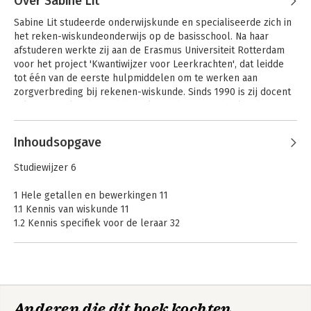
Over Sabine Lit
Sabine Lit studeerde onderwijskunde en specialiseerde zich in 
het reken-wiskundeonderwijs op de basisschool. Na haar 
afstuderen werkte zij aan de Erasmus Universiteit Rotterdam 
voor het project 'Kwantiwijzer voor Leerkrachten', dat leidde 
tot één van de eerste hulpmiddelen om te werken aan 
zorgverbreding bij rekenen-wiskunde. Sinds 1990 is zij docent 
rekenen-wiskunde en didactiek aan de Hogeschool iPabo. 
Daarnaast werkt zij als zelfstandig onderwijskundige en 
Andere boeken door Sabine Lit
educatief auteur.
Inhoudsopgave
Rekenen-wiskunde
Rekenen -
in de praktijk -
wiskunde in de
Studiewijzer 6
Onderbouw
praktijk
1 Hele getallen en bewerkingen 11
1.1 Kennis van wiskunde 11
1.2 Kennis specifiek voor de leraar 32
1.3 Maatschappelijke relevantie 45
1.4 Thema deelbaarheid 59
1.5 Thema talstelsels 72
2 Verhoudingen, breuken, kommagetallen en procenten 81
Anderen die dit boek kochten,
2.1 Kennis van wiskunde 81