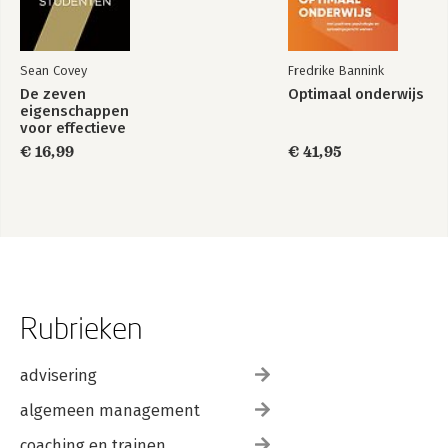
Sean Covey
Fredrike Bannink
De zeven
Optimaal onderwijs
eigenschappen
voor effectieve
studenten
€ 16,99
€ 41,95
Rubrieken
advisering
algemeen management
coaching en trainen