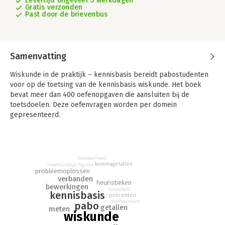
Levertijd ongeveer 5 werkdagen
Gratis verzonden
Past door de brievenbus
Samenvatting
Wiskunde in de praktijk – kennisbasis bereidt pabostudenten
voor op de toetsing van de kennisbasis wiskunde. Het boek
bevat meer dan 400 oefenopgaven die aansluiten bĳ de
toetsdoelen. Deze oefenvragen worden per domein
gepresenteerd.
De vĳf domeinen die in het boek aan bod komen zijn hele
getallen en bewerkingen, verhoudingen, meten, meetkunde en
verbanden. Het boek besteedt daarnaast uitgebreid aandacht
deelbaarheid
aan thema’s als talstelsels, priemgetallen, grootste gemene
kommagetallen
meetkundige figuren
probleemoplossen
deler (GGD) en kleinste gemene veelvoud (KGV), deelbaarheid,
verbanden
verhoudingen vergelijken en meetkundige figuren. Het boek
heuristieken
bewerkingen
talstelsels
eindigt met een hoofdstuk over probleemoplossen en een
kennisbasis
procenten
begrippenregister, waarin alle begrippen die studenten
deelbaarheid
pabo
getallen
meten
moeten kennen zijn opgenomen.
wiskunde