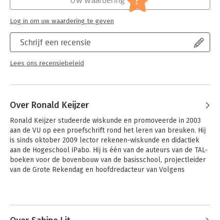
?
Log in om uw waardering te geven
Schrijf een recensie
Lees ons recensiebeleid
Over Ronald Keijzer
Ronald Keijzer studeerde wiskunde en promoveerde in 2003 
aan de VU op een proefschrift rond het leren van breuken. Hij 
is sinds oktober 2009 lector rekenen-wiskunde en didactiek 
aan de Hogeschool iPabo. Hij is één van de auteurs van de TAL-
boeken voor de bovenbouw van de basisschool, projectleider 
van de Grote Rekendag en hoofdredacteur van Volgens 
Bartjens - Ontwikkeling en Onderzoek. Hij publiceert 
regelmatig over professionele gecijferdheid van (aanstaande) 
Andere boeken door Ronald Keijzer
leraren.