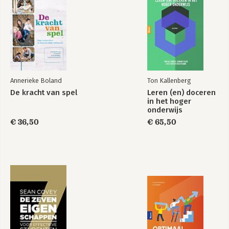
Bekijk alle boeken
6.2 Voorbeelden van heuristieken 272
6.3 Overzicht van heuristieken 278
Begrippenregister 280
Illustratieverantwoording 310
Over de auteurs 311
Annerieke Boland
Ton Kallenberg
De kracht van spel
Leren (en) doceren
in het hoger
onderwijs
€ 36,50
€ 65,50