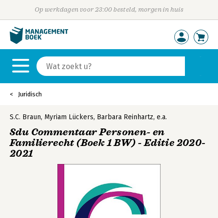
Op werkdagen voor 23:00 besteld, morgen in huis
Juridisch
S.C. Braun
,
Myriam Lückers
,
Barbara Reinhartz
,
e.a.
Sdu Commentaar Personen- en
Familierecht (Boek 1 BW) - Editie 2020-
2021