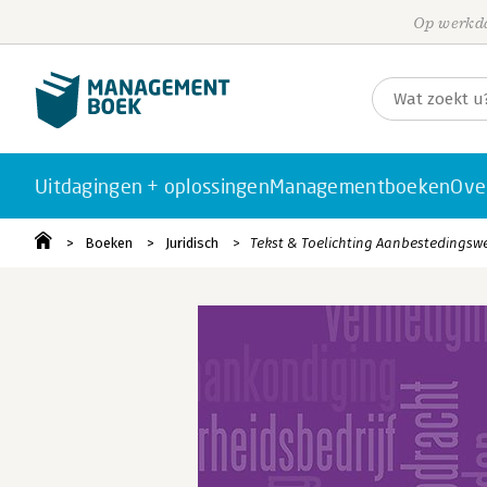
Op werkda
Uitdagingen + oplossingen
Managementboeken
Ove
Boeken
Juridisch
Tekst & Toelichting Aanbestedingswet 