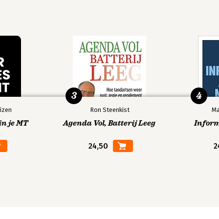
en Uniform Europees
nte versie van het formulier van 17
4/24/EU / 853
2014/25/EU / 855
 artikel 5, punt 7, bedoelde activiteiten)
3
4
zaamheden in de zin van artikel 2, lid 1,
izen
Ron Steenkist
Ma
teiten in de zin van artikel 2, punt 2,
in je MT
Agenda Vol, Batterij Leeg
Infor
24,50
2