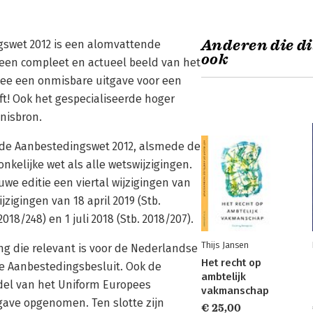
Anderen die di
gswet 2012 is een alomvattende
ook
 een compleet en actueel beeld van het
ee een onmisbare uitgave voor een
t! Ook het gespecialiseerde hoger
nisbron.
n de Aanbestedingswet 2012, alsmede de
kelijke wet als alle wetswijzigingen.
euwe editie een viertal wijzigingen van
zigingen van 18 april 2019 (Stb.
 2018/248) en 1 juli 2018 (Stb. 2018/207).
Thijs Jansen
ing die relevant is voor de Nederlandse
Het recht op
gde Aanbestedingsbesluit. Ook de
ambtelijk
odel van het Uniform Europees
vakmanschap
tgave opgenomen. Ten slotte zijn
€ 25,00