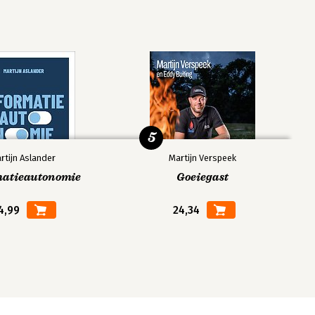
5
rtijn Aslander
Martijn Verspeek
matieautonomie
Goeiegast
4,99
24,34