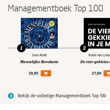
Aanbestedingsdocument (Voor de EER relevante tekst) 
Managementboek Top 100
Aanbestedingsdocument 2020 op basis van de meest rece
juli 2020 / 827
Bijlage 4 Diensten bedoeld in artikel 74 van Richtlijn 201
Bijlage 5 Diensten in de zin van artikel 91 van Richtlijn 
Bijlage 6 Bijlage 1 van richtlijn 2014/23/EU (lijst van de in
/ 857
1
2
Bijlage 7 Bijlage 2 van richtlijn 2014/24/EU (lijst van werk
punt 6, onder a) / 863
Sven Rickli
Robin Van Lohu
Bijlage 8 Bijlage 1 van richtlijn 2014/25/EU (lijst van activi
Menselijke Revolutie
De vier gekkies 
onder a) / 869
29,95
27,99
Jurisprudentieregister / 875
Trefwoordenregister / 881
Bekijk de volledige Managementboek Top 100