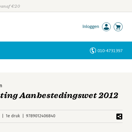
 vanaf €20
Inloggen
010-4731397
Personen
Trefwoorden
nn
hting Aanbestedingswet 2012
1e druk
9789012406840