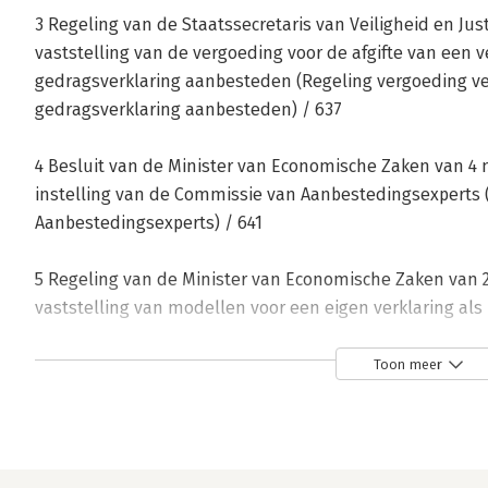
3 Regeling van de Staatssecretaris van Veiligheid en Justi
vaststelling van de vergoeding voor de afgifte van een 
gedragsverklaring aanbesteden (Regeling vergoeding ve
gedragsverklaring aanbesteden) / 637
4 Besluit van de Minister van Economische Zaken van 4 m
instelling van de Commissie van Aanbestedingsexperts 
Aanbestedingsexperts) / 641
5 Regeling van de Minister van Economische Zaken van 21 
vaststelling van modellen voor een eigen verklaring al
(regeling modellen eigen verklaring) / 647
Toon meer
Bijlage 1 Transponeringstabellen / 651
Bijlage 2 Gids Proportionaliteit 2020 / 757
Bijlage 3 Uitvoeringsverordening (EU) 2016/7 van de Co
een standaardformulier voor het Uniform Europees