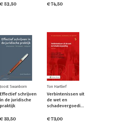
€ 52,50
€ 74,50
Joost Swanborn
Ton Hartlief
Effectief schrijven
Verbintenissen uit
in de juridische
de wet en
praktijk
schadevergoeding
€ 33,50
€ 73,00