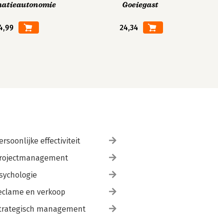
matieautonomie
Goeiegast
4,99
24,34
ersoonlijke effectiviteit
rojectmanagement
sychologie
eclame en verkoop
trategisch management