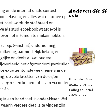
Anderen die di
ing en de internationale context
ook
loonbelasting en alles wat daarmee op
et boek wordt de stof breed en
e als studieboek ook waardevol is
ng over het inkomen te maken hebben.
schap, (winst uit) onderneming,
uitkering, aanmerkelijk belang en
rijke en deels al wat oudere
bijvoorbeeld het afgezonderd particulier
or extraterritoriale werknemers in de
ng, de vele facetten van de eigen
J.E. van den Brink
ke zorgkosten komen tot leven via onder
Wolters Kluwer
nciën.
Collegebundel
2026-2027
g in een handboek is ondenkbaar. Wel
 waarin verdere details te vinden zijn.