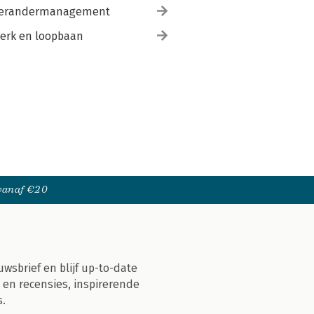
erandermanagement
erk en loopbaan
 vanaf €20
uwsbrief en blijf up-to-date
 en recensies, inspirerende
s.