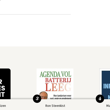
3
4
izen
Ron Steenkist
Ma