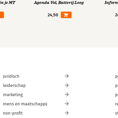
in je MT
Agenda Vol, Batterij Leeg
Infor
24,50
2
juridisch
p
leiderschap
p
marketing
p
mens en maatschappij
r
non-profit
s