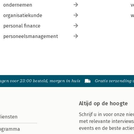
ondernemen
v
organisatiekunde
w
personal finance
personeelsmanagement
gen voor 23:00 besteld, morgen in huis
Gratis verzending
Altijd op de hoogte
Schrijf u in voor onze nie
diensten
met relevante interviews
events en de beste actie
rogramma