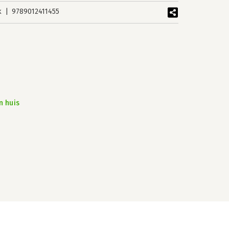
k
9789012411455
n huis