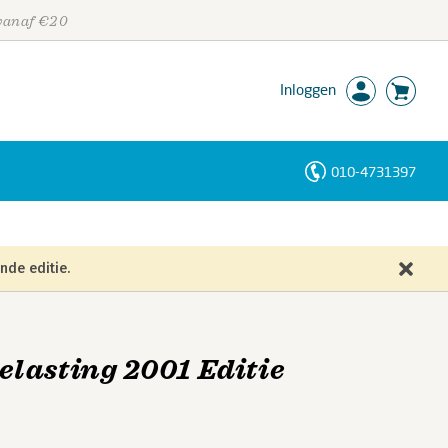
 vanaf €20
Inloggen
010-4731397
Personen
Trefwoorden
nde editie.
lasting 2001 Editie