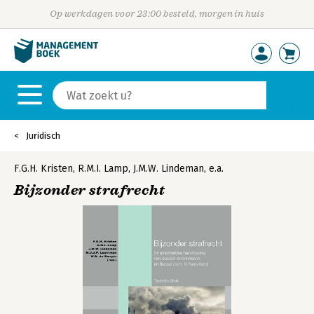
Op werkdagen voor 23:00 besteld, morgen in huis
Juridisch
F.G.H. Kristen
,
R.M.I. Lamp
,
J.M.W. Lindeman
,
e.a.
Bijzonder strafrecht