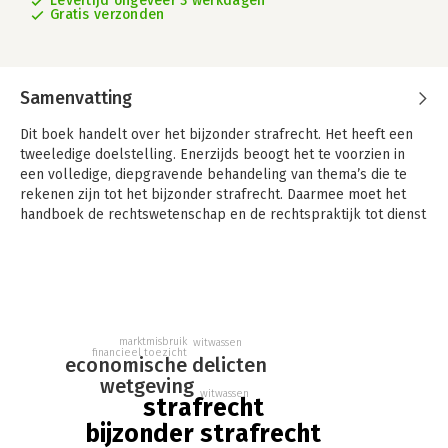
Levertijd ongeveer 3 werkdagen
Gratis verzonden
Samenvatting
Dit boek handelt over het bijzonder strafrecht. Het heeft een
tweeledige doelstelling. Enerzijds beoogt het te voorzien in
een volledige, diepgravende behandeling van thema’s die te
rekenen zijn tot het bijzonder strafrecht. Daarmee moet het
handboek de rechtswetenschap en de rechtspraktijk tot dienst
kunnen zijn. Anderzijds moet het boek ook bruikbaar zijn voor
het onderwijs op het vlak van het bijzonder strafrecht.
Het handboek bestaat uit drie delen waarin de volgende
onderwerpen aan bod komen. In het eerste deel staan
begrippen uit het bijzonder strafrecht en de historische
marktmisbruik
witwassen
ontwikkeling van het bijzonder strafrecht centraal. Het tweede
financieel toezicht
economische delicten
deel is gewijd aan de strafrechtelijke handhaving van het
wetgeving
sociaal-economisch recht en het fiscaal recht, waarbij aandacht
witwassen
strafrecht
wordt besteed aan enkele commune delicten, de
bijzonder strafrecht
deelcodificaties van de Wet op de economische delicten en de