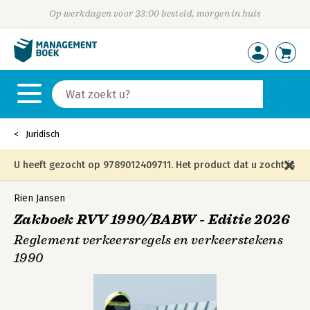
Op werkdagen voor 23:00 besteld, morgen in huis
Juridisch
U heeft gezocht op 9789012409711. Het product dat u zocht is
niet meer in die editie leverbaar en is vervangen door de
Rien Jansen
Zakboek RVV 1990/BABW - Editie 2026
onderstaande editie.
Reglement verkeersregels en verkeerstekens
1990