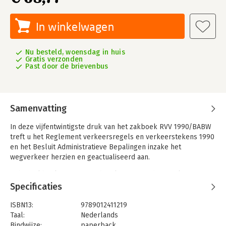
In winkelwagen
Nu besteld, woensdag in huis
Gratis verzonden
Past door de brievenbus
Samenvatting
In deze vijfentwintigste druk van het zakboek RVV 1990/BABW
treft u het Reglement verkeersregels en verkeerstekens 1990
en het Besluit Administratieve Bepalingen inzake het
wegverkeer herzien en geactualiseerd aan.
In het zakboek RVV treft u de tekst aan van het Reglement
verkeersregels en verkeerstekens 1990 en het Besluit
Specificaties
administratieve bepalingen inzake het wegverkeer herzien en
geactualiseerd.
ISBN13:
9789012411219
Taal:
Nederlands
In deze vijfentwintigste druk van het zakboek RVV treft u de
Bindwijze:
paperback