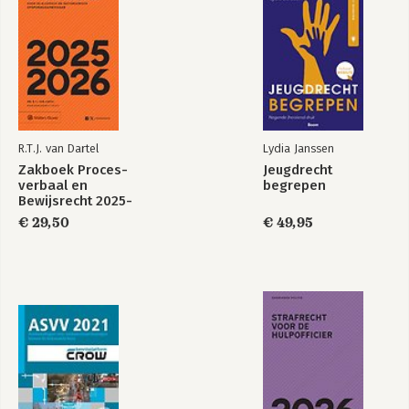
R.T.J. van Dartel
Lydia Janssen
Zakboek Proces-
Jeugdrecht
verbaal en
begrepen
Bewijsrecht 2025-
2026
€ 29,50
€ 49,95