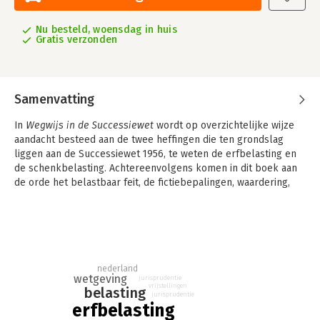
Nu besteld, woensdag in huis
Gratis verzonden
Samenvatting
In
Wegwijs in de Successiewet
wordt op overzichtelijke wijze
aandacht besteed aan de twee heffingen die ten grondslag
liggen aan de Successiewet 1956, te weten de erfbelasting en
de schenkbelasting. Achtereenvolgens komen in dit boek aan
de orde het belastbaar feit, de fictiebepalingen, waardering,
tarief en vrijstellingen, bedrijfsopvolgingsfaciliteiten,
internationale aspecten en de formele bepalingen die
betrekking hebben op de Successiewet 1956.
Deze dertigste druk is geactualiseerd op basis van de per 1 juli
2025 geldende wet- en regelgeving en de tot dan toe
nederland
wetgeving
verschenen jurisprudentie. Deze uitgave bevat tevens de tot
jurisprudentie
vrijstellingen
belasting
die datum verschenen standpunten van de Kennisgroep
jurisprudentie
erfbelasting
successiewet.