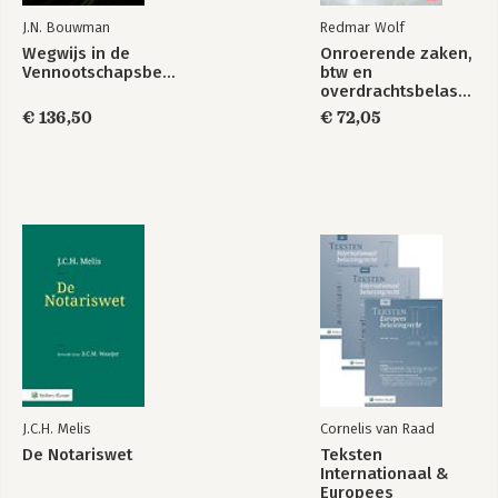
J.N. Bouwman
Redmar Wolf
Wegwijs in de
Onroerende zaken,
Vennootschapsbelasting
btw en
overdrachtsbelasting
€ 136,50
€ 72,05
Compendium
Compendium Estate
erfrecht
Planning 2025
Bekijk alle boeken
J.C.H. Melis
Cornelis van Raad
De Notariswet
Teksten
Internationaal &
Europees