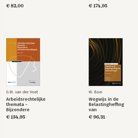
belastingrecht
€ 82,00
€ 174,95
2025/2026 - set
G.W. van der Voet
W. Boei
Arbeidsrechtelijke
Wegwijs in de
themata -
Belastingheffing
Bijzondere
van
arbeidsverhoudingen
ondernemingen
€ 134,95
€ 96,31
2025