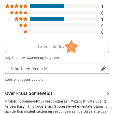
Hoofdrubriek:
Juridisch
Jongbloed:
Belastingrecht - Successiebelasting
1
Serie:
Wegwijsserie compleet
0
1
0
0
?
Uw waardering
Log in om uw waardering te geven
Schrijf een recensie
Lees ons recensiebeleid
Over Frans Sonneveldt
Prof.dr. F. Sonneveldt is verbonden aan Mazars Private Clients 
te Den Haag. Hij is hoogleraar Successiewet en estate planning 
aan de Universiteit Leiden en verbonden aan de Universiteit van 