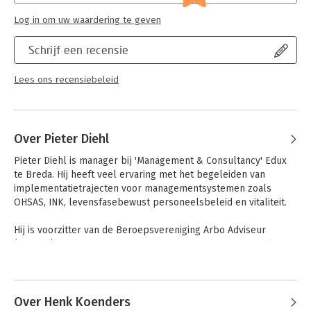
Log in om uw waardering te geven
Schrijf een recensie
Lees ons recensiebeleid
Over Pieter Diehl
Pieter Diehl is manager bij 'Management & Consultancy' Edux 
te Breda. Hij heeft veel ervaring met het begeleiden van 
implementatietrajecten voor managementsystemen zoals 
OHSAS, INK, levensfasebewust personeelsbeleid en vitaliteit.

Hij is voorzitter van de Beroepsvereniging Arbo Adviseur 
(BvAA.nl), de beroepsvereniging voor preventiemedewerkers. 
Naast zijn werkzaamheden is hij examinator en docent aan de 
Andere boeken door Pieter Diehl
opleiding van Hogere veiligheidskunde en aan de Hogeschool 
Wet-Brabant.
Over Henk Koenders