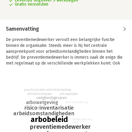
Levertijd ongeveer 3 werkdagen
Gratis verzonden
Samenvatting
De preventiemedewerker vervult een belangrijke functie
binnen de organisatie. Steeds meer is hij het centrale
aanspreekpunt voor arbeidsomstandigheden binnen het
bedrijf. De preventiemedewerker is immers vaak de enige die
met regelmaat op de verschillende werkplekken komt. Ook
fungeert hij als vraagbaak voor de andere werknemers en de
werkgever. Voor die laatste is de preventiemedewerker de
belangrijkste adviseur op arbogebied. Ook vraagt de
werkgever de preventiemedewerker het voortouw te nemen
psychosociale arbeidsbelasting
bij de zorg voor de arbeidsomstandigheden.
arbobeleidsplan
arbojaarplan
veiligheidsgevaren
arbowetgeving
In dit deel van de serie 'De preventiemedewerker aan het
prioriteitenstelling
risico-inventarisatie
werk' staat de beleidsvoering centraal. Het boek laat de
arbeidsomstandigheden
preventiemedewerker stap voor stap zien wat er moet
arbobeleid
fysieke belasting
gebeuren om tot concrete plannen voor verbetering te komen.
ri&e
preventiemedewerker
Achtereenvolgens komen de inventarisatie van knelpunten, het