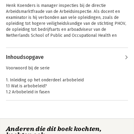
Henk Koenders is manager inspecties bij de directie 
Arbeidsmarktfraude van de Arbeidsinspectie. Als docent en 
examinator is hij verbonden aan vele opleidingen, zoals de 
opleiding tot hogere veiligheidskundige van de stichting PHOV, 
de opleiding tot bedrijfsarts en arboadviseur van de 
Netherlands School of Public and Occupational Health en 
opleiding risicomanagement van de Haagse Hogeschool.

Andere boeken door Henk Koenders
Daarnaast heeft hij een groot aantal publicaties op zijn naam 
Inhoudsopgave
staan.
Preventiemedewerker
RI&E in de praktijk
Voorwoord bij de serie
1. Inleiding op het onderdeel arbobeleid
1.1 Wat is arbobeleid?
1.2 Arbobeleid in fasen
1.3 Communiceren over arbobeleid
2. Inventariseren
2.1 Inventariseren van gevaren
2.2 Het evalueren van gevaren
Anderen die dit boek kochten,
2.3 De analyse van de in- en externe omgeving
RI&E in de praktijk
Bedrijfshulpverlening
2.4 De rol van de preventiemedewerker bij de inventarisatie en