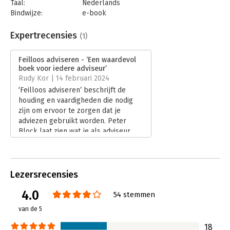
Taal:
Nederlands
Bindwijze:
e-book
Beveiliging:
watermerk
Bestandsformaat:
epub
Expertrecensies
(1)
Aantal pagina's:
320
Uitgever:
Boom
Feilloos adviseren - ‘Een waardevol
Druk:
4
boek voor iedere adviseur’
Verschijningsdatum:
18-1-2024
Rudy Kor | 14 februari 2024
‘Feilloos adviseren’ beschrijft de
Hoofdrubriek:
Algemeen management
houding en vaardigheden die nodig
zijn om ervoor te zorgen dat je
adviezen gebruikt worden. Peter
Block laat zien wat je als adviseur
kunt doen en zeggen om anderen te
helpen bij het bereiken van hun
doelen. Het maakt daarbij niet uit of
je een externe consultant bent of
Lezersrecensies
een interne adviseur.
4.0
Lees verder
54 stemmen
van de 5
18