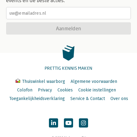
events en de beste acties.
20 De structuren van engagement 279
De boodschap zit in de bijeenkomst 280
Acht bruikbare methoden 280
Aanmelden
Waar het op neerkomt 292
Deel 7 Uitbreiden, opnieuw beginnen of beëindigen 295
21 Transformatie wordt niet op televisie uitgezonden, wordt
niet gelivestreamd noch gemanaged 296
Het verkiezen van leren boven onderwijzen 296
PRETTIG KENNIS MAKEN
Elke vorm van leren is sociaal 298
We zijn verantwoordelijk voor elkaars leren 299
Thuiswinkel waarborg
Algemene voorwaarden
Nergens op wachten 300
Colofon
Privacy
Cookies
Cookie instellingen
Als verandering noodzakelijk is, wie zet dan de eerste stap?
302
Toegankelijkheidsverklaring
Service & Contact
Over ons
De laatste vraag gaat over vertrouwen 303
Online materiaal 306
Handige checklists om te gebruiken 306
Dankwoord 308