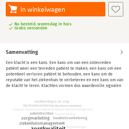
In winkelwagen
Nu besteld, woensdag in huis
Gratis verzonden
Samenvatting
Een klacht is een kans. Een kans om van een ontevreden
patiënt weer een tevreden patiënt te maken, een kans om een
potentieel verloren patiënt te behouden, een kans om de
reputatie van het ziekenhuis te verbeteren en een kans om van
de klacht te leren. Klachten vormen dus waardevolle signalen
voor elk ziekenhuis en elke zorgverlener net als allerlei
andere vormen van patiëntenreacties, zoals suggesties,
marktwerking in de zorg
opmerkingen, complimenten, wensen en de resultaten van
klachtenbemiddeling
klachtencommissie
patiënttevredenheidsonderzoek.
integraal klachtenmanagement
integraal klachtenmanagement
patiëntrechten
klachtenopvang
zorgmarketing
kwaliteitsverbetering
Marktwerking, een kritischer en mondiger patiënt en de
ziekenhuismanagement
mogelijke invoering van de Wet cliëntenrechten zorg maken
zorginstellingen
zorgkwaliteit