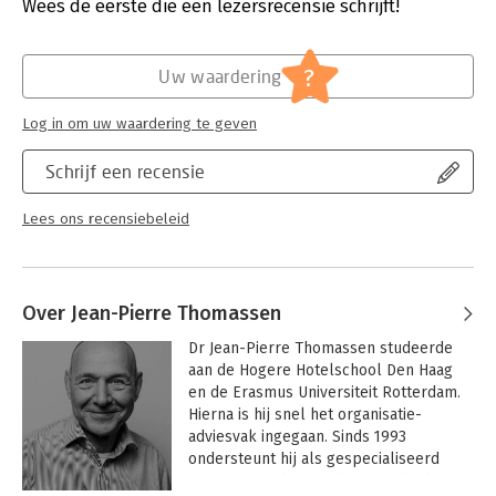
Verschijningsdatum:
17-6-2011
Wees de eerste die een lezersrecensie schrijft!
Hoofdrubriek:
Non-profit
Jongbloed:
Gezondheidsrecht
?
Uw waardering
Log in om uw waardering te geven
Schrijf een recensie
Lees ons recensiebeleid
Over Jean-Pierre Thomassen
Dr Jean-Pierre Thomassen studeerde 
aan de Hogere Hotelschool Den Haag 
en de Erasmus Universiteit Rotterdam. 
Hierna is hij snel het organisatie-
adviesvak ingegaan. Sinds 1993 
ondersteunt hij als gespecialiseerd 
 organisatieadviseur directies bij de 