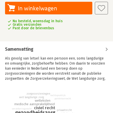
In winkelwagen
Nu besteld, woensdag in huis
Gratis verzonden
Past door de brievenbus
Samenvatting
Als gevolg van letsel kan een persoon een, soms langdurige
en omvangrijke, zorgbehoefte hebben. Om daarin te voorzien
kan eenieder in Nederland een beroep doen op
zorgvoorzieningen die worden verstrekt vanuit de publieke
zorgwetten: de Zorgverzekeringswet, de Wet langdurige zorg,
de Wet maatschappelijke ondersteuning 2015 en de Jeugdwet.
Is het letsel toe te schrijven aan een gebeurtenis waarvoor
een ander op grond van het civiele aansprakelijkheidsrecht
zorgvoorzieningen
rechtspraktijk
wet langdurige zorg
aansprakelijk is, dan kan voor de zorgbehoevende ook een
patiëntenrecht
wetteksten
andere route openstaan: een civielrechtelijke aanspraak op
medische aansprakelijkheid
civiel recht
vergoeding van schade, waaronder zijn zorgschade.
verzekeringsrecht
privaatrecht
gezondheidszorg