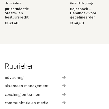
Hans Peters
Gerard de Jonge
Jurisprudentie
Bajesboek -
Staats- en
Handboek voor
bestuursrecht
gedetineerden
1849-2025
€ 69,50
€ 54,50
Rubrieken
advisering
algemeen management
coaching en trainen
communicatie en media