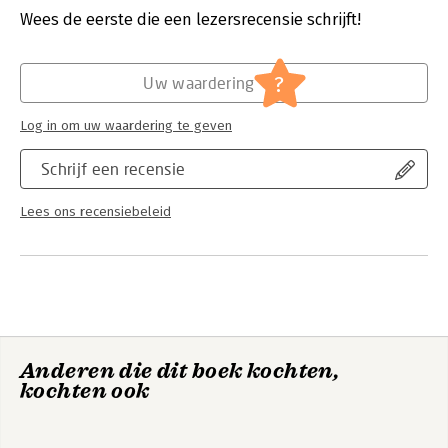
Verschijningsdatum:
22-12-2025
Wees de eerste die een lezersrecensie schrijft!
Hoofdrubriek:
Juridisch
Jongbloed:
Schadevergoeding
?
Uw waardering
Log in om uw waardering te geven
Schrijf een recensie
Lees ons recensiebeleid
Anderen die dit boek kochten,
kochten ook