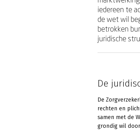
iedereen te a
de wet wil beg
betrokken bur
juridische str
De juridis
De Zorgverzekeri
rechten en plic
samen met de We
grondig wil doo