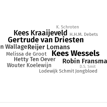
K. Schroten
Kees Kraaijeveld
H.H.M. Debets
Gertrude van Driesten
an Wallage
Reijer Lomans
Kees Wessels
Melissa de Groot
Hetty Ten Oever
Robin Fransm
Wouter Koelewijn
D.S. Smit
Lodewijk Schmit Jongbloed