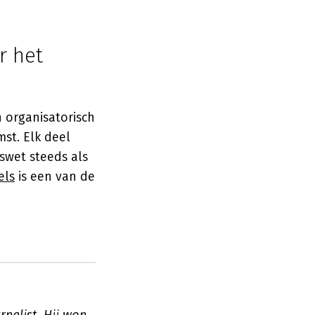
r het
n organisatorisch
st. Elk deel
swet steeds als
els
is een van de