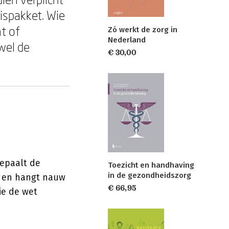
ispakket. Wie
nt of
Zó werkt de zorg in
Nederland
wel de
€ 30,00
bepaalt de
Toezicht en handhaving
in de gezondheidszorg
, en hangt nauw
€ 66,95
ie de wet