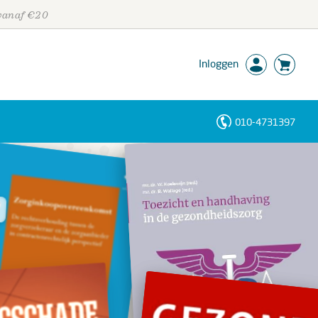
 vanaf €20
Inloggen
010-4731397
Personen
Trefwoorden