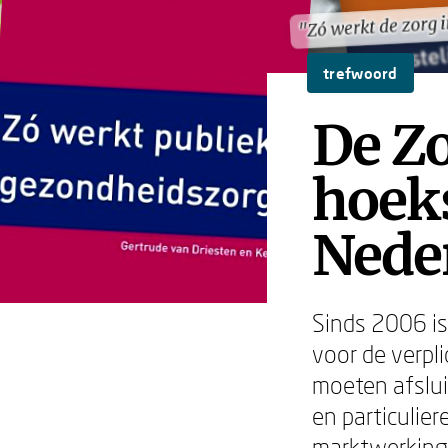
"Zó werkt de zorg 
"Zó werkt de zorg 
trefwoord
De Z
hoek
Neder
Sinds 2006 is
voor de verpl
moeten afslu
en particulie
marktwerking 