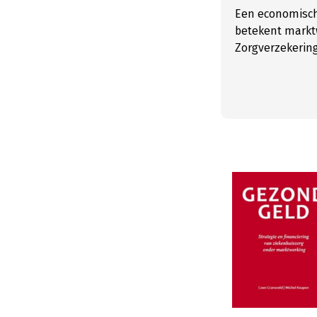
Een economische
betekent marktw
Zorgverzekerin