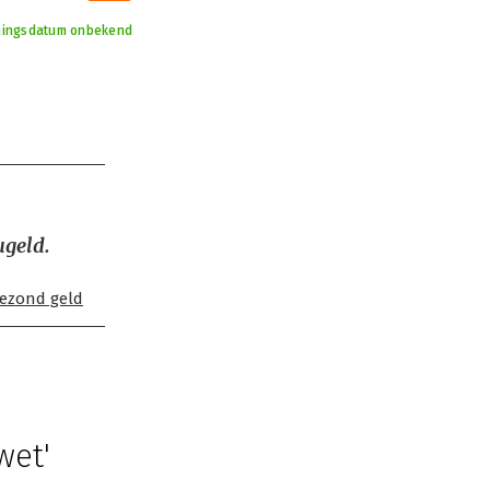
jningsdatum onbekend
ugeld.
ezond geld
wet'