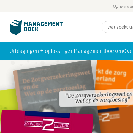
Op werkda
Uitdagingen + oplossingen
Managementboeken
Ove
"De Zorgverzekeringswet en
"De Zorgverzekeringswet en
Wet op de zorgtoeslag"
Wet op de zorgtoeslag"