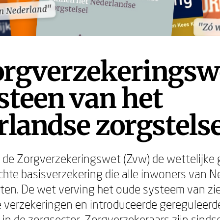
in Nederland"
in Nederland"
"Zó 
"Zó 
orgverzekeringsw
steen van het
landse zorgstelse
 de Zorgverzekeringswet (Zvw) de wettelijke
ichte basisverzekering die alle inwoners van N
iten. De wet verving het oude systeem van z
re verzekeringen en introduceerde gereguleerd
in de zorgsector. Zorgverzekeraars zijn sindsd