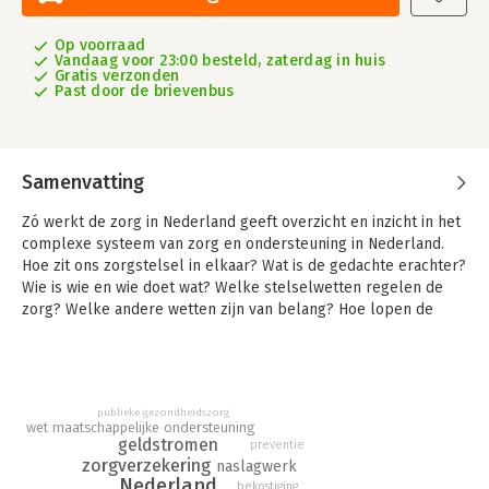
Op voorraad
Vandaag voor 23:00 besteld, zaterdag in huis
Gratis verzonden
Past door de brievenbus
Samenvatting
Zó werkt de zorg in Nederland geeft overzicht en inzicht in het
complexe systeem van zorg en ondersteuning in Nederland.
Hoe zit ons zorgstelsel in elkaar? Wat is de gedachte erachter?
Wie is wie en wie doet wat? Welke stelselwetten regelen de
zorg? Welke andere wetten zijn van belang? Hoe lopen de
geldstromen? En wie betaalt wat en hoeveel?
Deze geheel herziene uitgave van het gelijknamige boek uit
2018 biedt nieuwe informatie en visualisaties, gaat in op actuele
thema’s en heeft een nog duidelijkere indeling. Het doel van
publieke gezondheidszorg
wet maatschappelijke ondersteuning
het boek is niet veranderd: heldere, toegankelijke en neutrale
geldstromen
preventie
informatie over het Nederlandse zorgstelsel verspreiden.
zorgverzekering
naslagwerk
Nederland
bekostiging