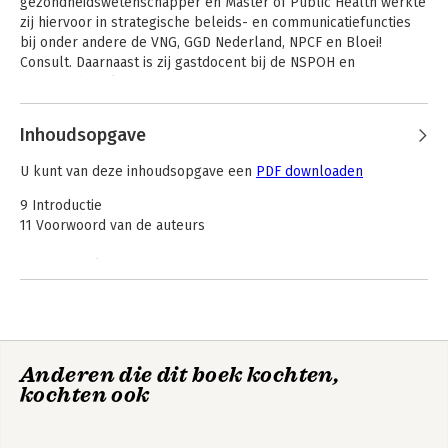
gezondheidswetenschapper en Master of Public Health werkte 
zij hiervoor in strategische beleids- en communicatiefuncties 
bij onder andere de VNG, GGD Nederland, NPCF en Bloei! 
Consult. Daarnaast is zij gastdocent bij de NSPOH en 
intervisiebegeleider.
Andere boeken door Gertrude van
Inhoudsopgave
This is How Dutch
Driesten
Zó werkt de
Healthcare Works
ouderenzorg
U kunt van deze inhoudsopgave een
PDF downloaden
9 Introductie
11 Voorwoord van de auteurs
17 Hoofdstuk 1 Wat is zorg?
21 Omvang zorgstelsel
24 Doelen zorgstelsel
28 Trends in de bevolking
32 Vijftien vormen van zorg
Anderen die dit boek kochten,
49 Hoofdstuk 2 Spelers
kochten ook
This is How Dutch
Zó werkt publieke
51 Drie hoofdrolspelers
Healthcare Works
gezondheidszorg
60 Vertegenwoordiging van de hoofdrolspelers
63 Spelers in de rijksruit