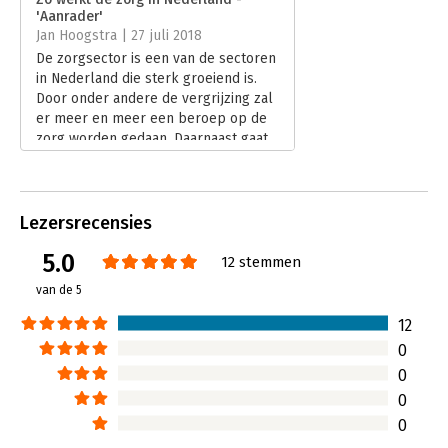
Hoofdrubriek:
Non-profit
'Aanrader'
Jongbloed:
Bestuurlijke aspecten gezondheidszorg
Jan Hoogstra | 27 juli 2018
[w.o. tarieven gezondheidszorg
De zorgsector is een van de sectoren
(vergoedingen); geneesmiddelen;
in Nederland die sterk groeiend is.
vestigingsbeleid; ziekenhuizen;
Door onder andere de vergrijzing zal
zorginstellingen; zorgverzekeraars]
er meer en meer een beroep op de
Serie:
Zo werkt de zorg
zorg worden gedaan. Daarnaast gaat
er veel geld in om, jaarlijks bijna 100
miljard.
Lees verder
Lezersrecensies
5.0
12 stemmen
van de 5
12
0
0
0
0