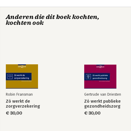
Tot besluit
Zó werkt de zorg in
This is How Dutch
Anderen die dit boek kochten,
Nederland
Healthcare Works
kochten ook
Robin Fransman
Gertrude van Driesten
Zó werkt de
Zó werkt publieke
Zó werkt de
Zó werkt publieke
zorgverzekering
gezondheidszorg
ouderenzorg
gezondheidszorg
€ 30,00
€ 30,00