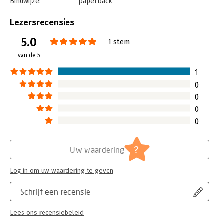
Bindwijze:
paperback
Aantal pagina's:
176
Uitgever:
De Argumentenfabriek
Lezersrecensies
Druk:
1
5.0
Verschijningsdatum:
19-11-2019
1 stem
van de 5
Hoofdrubriek:
Gezondheid
1
0
0
0
0
?
Uw waardering
Log in om uw waardering te geven
Schrijf een recensie
Lees ons recensiebeleid